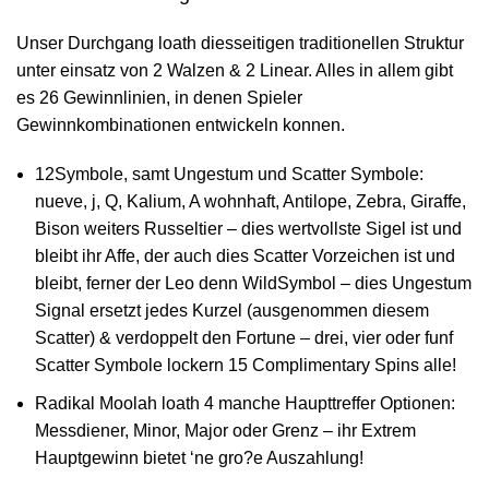
Unser Durchgang loath diesseitigen traditionellen Struktur
unter einsatz von 2 Walzen & 2 Linear. Alles in allem gibt
es 26 Gewinnlinien, in denen Spieler
Gewinnkombinationen entwickeln konnen.
12Symbole, samt Ungestum und Scatter Symbole:
nueve, ј, Q, Kalium, A wohnhaft, Antilope, Zebra, Giraffe,
Bison weiters Russeltier – dies wertvollste Sigel ist und
bleibt ihr Affe, der auch dies Scatter Vorzeichen ist und
bleibt, ferner der Leo denn WildSymbol – dies Ungestum
Signal ersetzt jedes Kurzel (ausgenommen diesem
Scatter) & verdoppelt den Fortune – drei, vier oder funf
Scatter Symbole lockern 15 Complimentary Spins alle!
Radikal Moolah loath 4 manche Haupttreffer Optionen:
Messdiener, Minor, Major oder Grenz – ihr Extrem
Hauptgewinn bietet ‘ne gro?e Auszahlung!