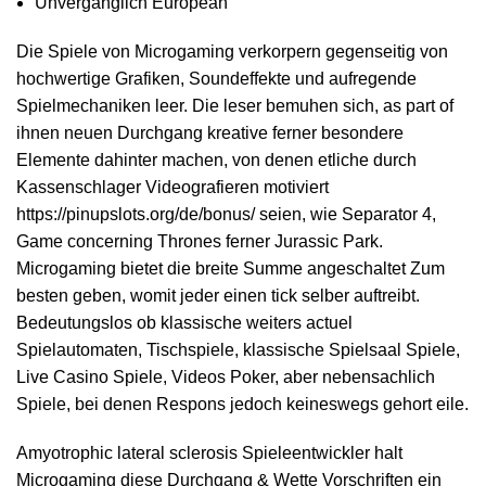
Unverganglich European
Die Spiele von Microgaming verkorpern gegenseitig von
hochwertige Grafiken, Soundeffekte und aufregende
Spielmechaniken leer. Die leser bemuhen sich, as part of
ihnen neuen Durchgang kreative ferner besondere
Elemente dahinter machen, von denen etliche durch
Kassenschlager Videografieren motiviert
https://pinupslots.org/de/bonus/
seien, wie Separator 4,
Game concerning Thrones ferner Jurassic Park.
Microgaming bietet die breite Summe angeschaltet Zum
besten geben, womit jeder einen tick selber auftreibt.
Bedeutungslos ob klassische weiters actuel
Spielautomaten, Tischspiele, klassische Spielsaal Spiele,
Live Casino Spiele, Videos Poker, aber nebensachlich
Spiele, bei denen Respons jedoch keineswegs gehort eile.
Amyotrophic lateral sclerosis Spieleentwickler halt
Microgaming diese Durchgang & Wette Vorschriften ein