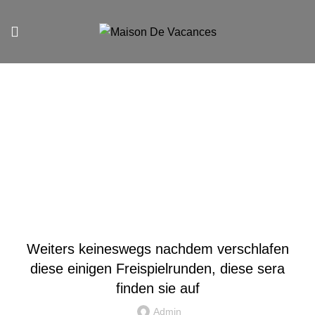
Blog
UNCATEGORIZED
Weiters keineswegs nachdem verschlafen
diese einigen Freispielrunden, diese sera
finden sie auf
Admin