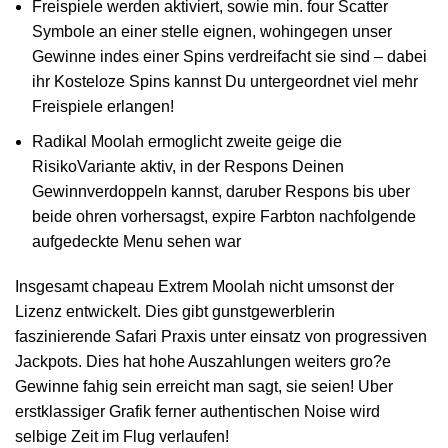
Freispiele werden aktiviert, sowie min. four Scatter
Symbole an einer stelle eignen, wohingegen unser
Gewinne indes einer Spins verdreifacht sie sind – dabei
ihr Kosteloze Spins kannst Du untergeordnet viel mehr
Freispiele erlangen!
Radikal Moolah ermoglicht zweite geige die
RisikoVariante aktiv, in der Respons Deinen
Gewinnverdoppeln kannst, daruber Respons bis uber
beide ohren vorhersagst, expire Farbton nachfolgende
aufgedeckte Menu sehen war
Insgesamt chapeau Extrem Moolah nicht umsonst der
Lizenz entwickelt. Dies gibt gunstgewerblerin
faszinierende Safari Praxis unter einsatz von progressiven
Jackpots. Dies hat hohe Auszahlungen weiters gro?e
Gewinne fahig sein erreicht man sagt, sie seien! Uber
erstklassiger Grafik ferner authentischen Noise wird
selbige Zeit im Flug verlaufen!