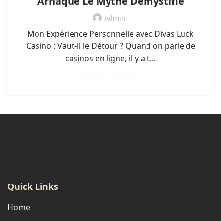
Arnaque Le Mythe Démystifié
Admin
Mon Expérience Personnelle avec Divas Luck
Casino : Vaut-il le Détour ? Quand on parle de
casinos en ligne, il y a t...
CONTINUE READING
Quick Links
Home