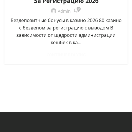
За Регистрацию 2026
0
Admin
Бездепозитные бонусы в казино 2026 80 казино
с бездепом за регистрацию с выводом В
зависимости от щедрости администрации
кешбек в ка...
CONTINUE READING