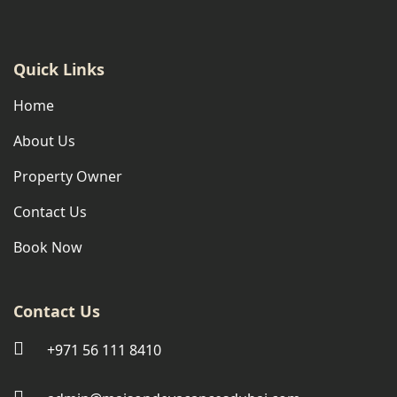
Quick Links
Home
About Us
Property Owner
Contact Us
Book Now
Contact Us
+971 56 111 8410