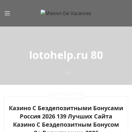
lotohelp.ru 80
LOTOHELP.RU 80
Казино С Бездепозитными Бонусами
Россия 2026 139 Лучших Сайта
Казино С Бездепозитным Бонусом