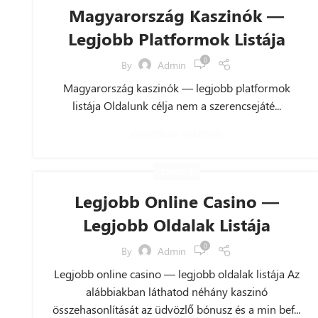
Magyarország Kaszinók —
Legjobb Platformok Listája
0
By
Admin
Magyarország kaszinók — legjobb platformok
listája Oldalunk célja nem a szerencsejáté...
CONTINUE READING
2290A Z
Legjobb Online Casino —
Legjobb Oldalak Listája
0
By
Admin
Legjobb online casino — legjobb oldalak listája Az
alábbiakban láthatod néhány kaszinó
összehasonlítását az üdvözlő bónusz és a min bef...