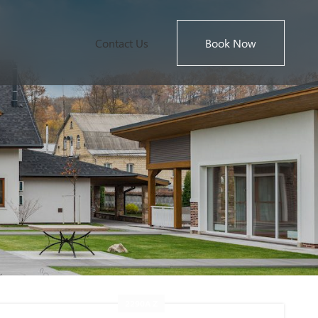
Contact Us
Book Now
2290A Z