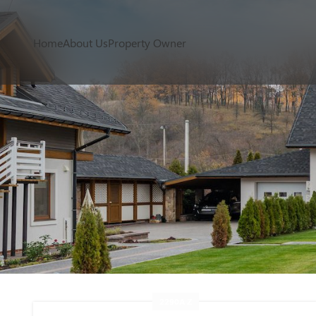
Home
About Us
Property Owner
2290A Z