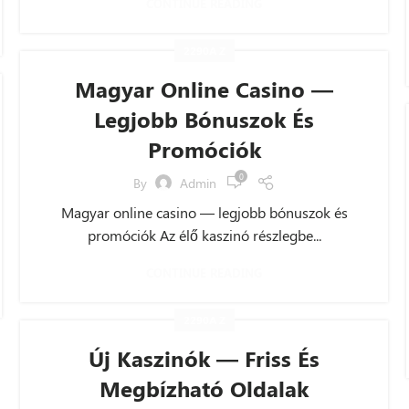
CONTINUE READING
2290A Z
Magyar Online Casino —
Legjobb Bónuszok És
Promóciók
0
By
Admin
Magyar online casino — legjobb bónuszok és
promóciók Az élő kaszinó részlegbe...
CONTINUE READING
2290A Z
Új Kaszinók — Friss És
Megbízható Oldalak