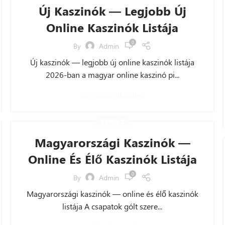
Új Kaszinók — Legjobb Új
Online Kaszinók Listája
0
By
Admin
Új kaszinók — legjobb új online kaszinók listája
2026-ban a magyar online kaszinó pi...
CONTINUE READING
2290A Z
Magyarországi Kaszinók —
Online És Élő Kaszinók Listája
0
By
Admin
Magyarországi kaszinók — online és élő kaszinók
listája A csapatok gólt szere...