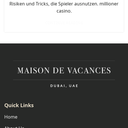
Risiken und Tricks, die Spieler ausnutzen. millioner
casino.
CONTINUE READING
Quick Links
Home