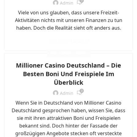
0
Admin
Viele von uns glauben, dass unsere Freizeit-
Aktivitäten nichts mit unseren Finanzen zu tun
haben. Doch die Realität sieht oft anders aus.
CONTINUE READING
MILLIONER CASINO
Millioner Casino Deutschland – Die
Besten Boni Und Freispiele Im
Überblick
0
Admin
Wenn Sie in Deutschland von Millioner Casino
Deutschland gesprochen haben, wissen Sie, dass
sie mit ihren attraktiven Boni und Freispielen
bekannt sind. Doch hinter der Fassade der
großzügigen Angebote stecken oft versteckte