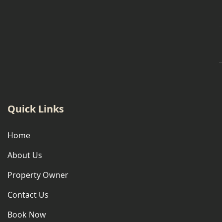
Quick Links
Home
About Us
Property Owner
Contact Us
Book Now