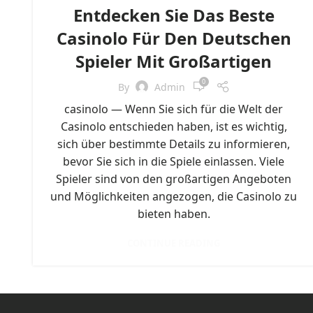
Entdecken Sie Das Beste
Casinolo Für Den Deutschen
Spieler Mit Großartigen
0
By
Admin
casinolo — Wenn Sie sich für die Welt der
Casinolo entschieden haben, ist es wichtig,
sich über bestimmte Details zu informieren,
bevor Sie sich in die Spiele einlassen. Viele
Spieler sind von den großartigen Angeboten
und Möglichkeiten angezogen, die Casinolo zu
bieten haben.
CONTINUE READING