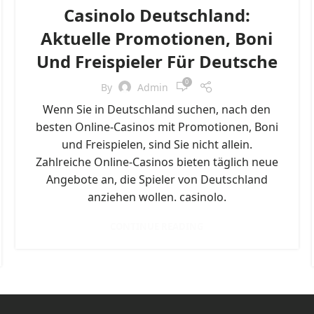
Casinolo Deutschland:
Aktuelle Promotionen, Boni
Und Freispieler Für Deutsche
0
By
Admin
Wenn Sie in Deutschland suchen, nach den
besten Online-Casinos mit Promotionen, Boni
und Freispielen, sind Sie nicht allein.
Zahlreiche Online-Casinos bieten täglich neue
Angebote an, die Spieler von Deutschland
anziehen wollen. casinolo.
CONTINUE READING