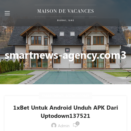
smartnews-agency.com3
SMARTNEWS-AGENCY.COM3
1xBet Untuk Android Unduh APK Dari
Uptodown137521
0
Admin