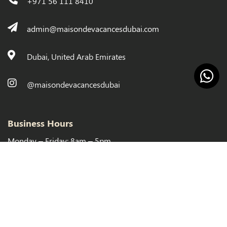
+971 56 111 8410
admin@maisondevacancesdubai.com
Dubai, United Arab Emirates
@maisondevacancesdubai
Business Hours
Monday – Friday: 8am – 5pm
Copyright
2023 All Rights Reserved.