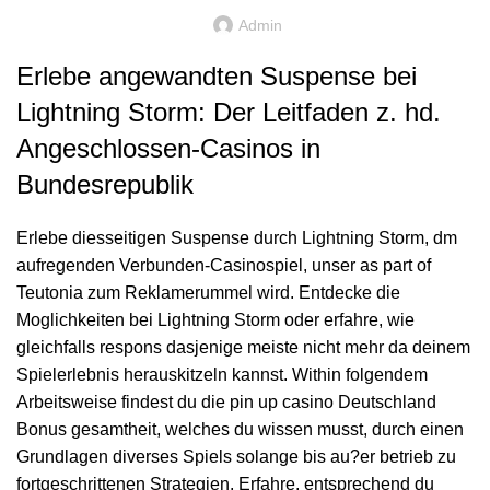
Admin
Erlebe angewandten Suspense bei
Lightning Storm: Der Leitfaden z. hd.
Angeschlossen-Casinos in
Bundesrepublik
Erlebe diesseitigen Suspense durch Lightning Storm, dm
aufregenden Verbunden-Casinospiel, unser as part of
Teutonia zum Reklamerummel wird. Entdecke die
Moglichkeiten bei Lightning Storm oder erfahre, wie
gleichfalls respons dasjenige meiste nicht mehr da deinem
Spielerlebnis herauskitzeln kannst. Within folgendem
Arbeitsweise findest du die
pin up casino Deutschland
Bonus
gesamtheit, welches du wissen musst, durch einen
Grundlagen diverses Spiels solange bis au?er betrieb zu
fortgeschrittenen Strategien. Erfahre, entsprechend du