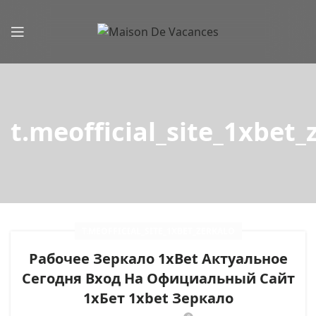
t.meofficial_site_1xbet_
T.MEOFFICIAL_SITE_1XBET_ZERKALO
Рабочее Зеркало 1xBet Актуальное
Сегодня Вход На Официальный Сайт
1хБет 1xbet Зеркало