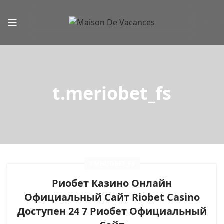
t.meriobet_fs
T.MERIOBET_FS
Риобет Казино Онлайн
Официальный Сайт Riobet Casino
Доступен 24 7 Риобет Официальный