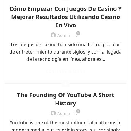
Cómo Empezar Con Juegos De Casino Y
Mejorar Resultados Utilizando Casino
En Vivo
0
Admin
Los juegos de casino han sido una forma popular
de entretenimiento durante siglos, y con la llegada
de la tecnología en línea, ahora es...
CONTINUE READING
8
The Founding Of YouTube A Short
History
0
Admin
YouTube is one of the most influential platforms in
modern media, but its origin story is surprisingly