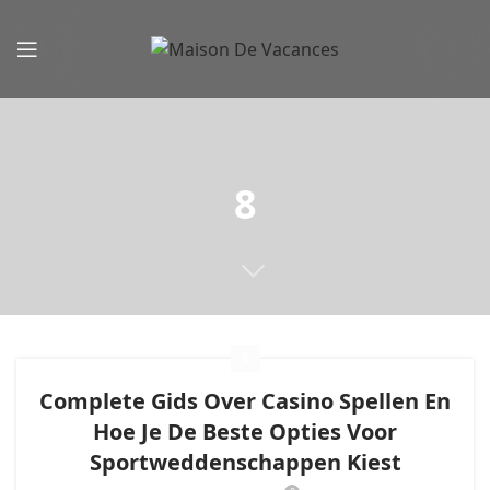
8
8
Complete Gids Over Casino Spellen En
Hoe Je De Beste Opties Voor
Sportweddenschappen Kiest