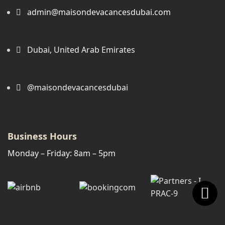
admin@maisondevacancesdubai.com
Dubai, United Arab Emirates
@maisondevacancesdubai
Business Hours
Monday – Friday: 8am – 5pm