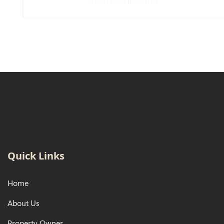
CONTINUE READING
Quick Links
Home
About Us
Property Owner