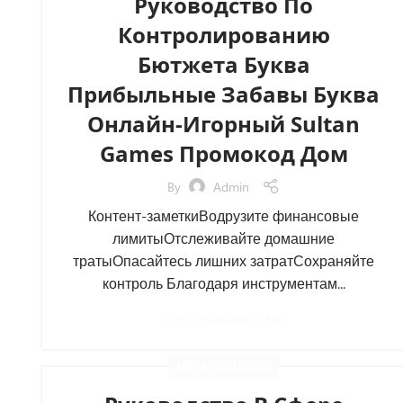
Руководство По
Контролированию
Бютжета Буква
Прибыльные Забавы Буква
Онлайн-Игорный Sultan
Games Промокод Дом
By
Admin
Контент-заметкиВодрузите финансовые
лимитыОтслеживайте домашние
тратыОпасайтесь лишних затратСохраняйте
контроль Благодаря инструментам...
CONTINUE READING
UNCATEGORIZED