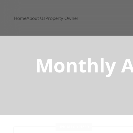
Home
About Us
Property Owner
Monthly A
UNCATEGORIZED