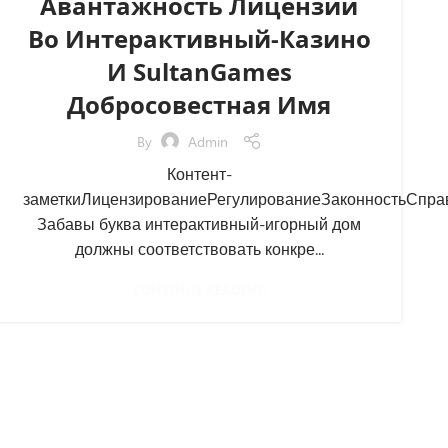
Авантажность Лицензии
Во Интерактивный-Казино
И SultanGames
Добросовестная Имя
By
Admin
Контент-
заметкиЛицензированиеРегулированиеЗаконностьСпра
Забавы буква интерактивный-игорный дом
должны соответствовать конкре...
CONTINUE READING