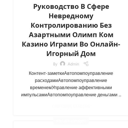
Руководство В Сфере
Невредному
Контролированию Без
Азартными Олимп Ком
Казино Играми Во Онлайн-
Игорный Дом
By
Admin
Контент-заметкиАвтопомпоуправление
расходамиАвтопомпоуправление
временемУправление аффективными
импульсамиАвтопомпоуправление деньгами ...
CONTINUE READING
UNCATEGORIZED