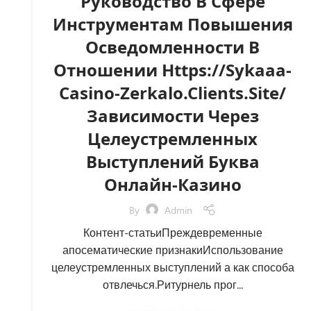
Руководство В Сфере
Инструментам Повышения
Осведомленности В
Отношении Https://sykaaa-
Casino-Zerkalo.clients.site/
Зависимости Через
Целеустремленных
Выступлений Буква
Онлайн-Казино
By
Admin
Контент-статьиПреждевременные
апосематические признакиИспользование
целеустремленных выступлений а как способа
отвлечься.Ритурнель прог...