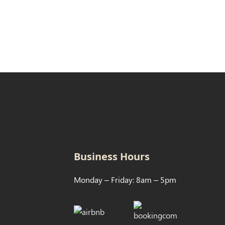
Business Hours
Monday – Friday: 8am – 5pm