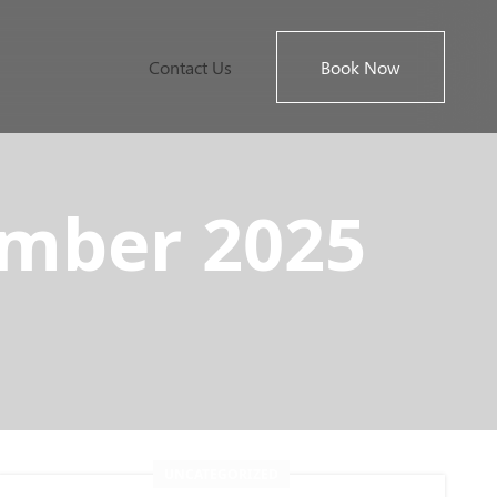
Contact Us
Book Now
ember 2025
UNCATEGORIZED