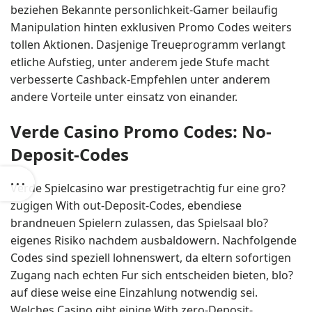
beziehen Bekannte personlichkeit-Gamer beilaufig
Manipulation hinten exklusiven Promo Codes weiters
tollen Aktionen. Dasjenige Treueprogramm verlangt
etliche Aufstieg, unter anderem jede Stufe macht
verbesserte Cashback-Empfehlen unter anderem
andere Vorteile unter einsatz von einander.
Verde Casino Promo Codes: No-
Deposit-Codes
Verde Spielcasino war prestigetrachtig fur eine gro?
zugigen With out-Deposit-Codes, ebendiese
brandneuen Spielern zulassen, das Spielsaal blo?
eigenes Risiko nachdem ausbaldowern. Nachfolgende
Codes sind speziell lohnenswert, da eltern sofortigen
Zugang nach echten Fur sich entscheiden bieten, blo?
auf diese weise eine Einzahlung notwendig sei.
Welches Casino gibt einige With zero-Deposit-