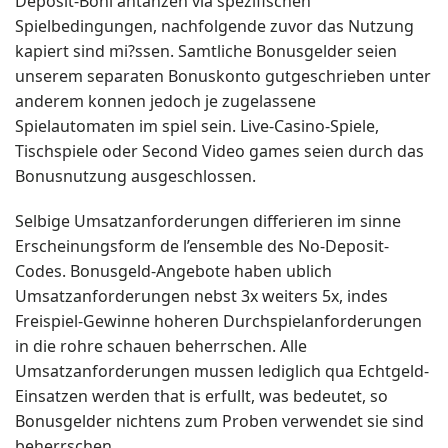
Deposit-Boni antanzen via spezifischen
Spielbedingungen, nachfolgende zuvor das Nutzung
kapiert sind mi?ssen. Samtliche Bonusgelder seien
unserem separaten Bonuskonto gutgeschrieben unter
anderem konnen jedoch je zugelassene
Spielautomaten im spiel sein. Live-Casino-Spiele,
Tischspiele oder Second Video games seien durch das
Bonusnutzung ausgeschlossen.
Selbige Umsatzanforderungen differieren im sinne
Erscheinungsform de l’ensemble des No-Deposit-
Codes. Bonusgeld-Angebote haben ublich
Umsatzanforderungen nebst 3x weiters 5x, indes
Freispiel-Gewinne hoheren Durchspielanforderungen
in die rohre schauen beherrschen. Alle
Umsatzanforderungen mussen lediglich qua Echtgeld-
Einsatzen werden that is erfullt, was bedeutet, so
Bonusgelder nichtens zum Proben verwendet sie sind
beherrschen.