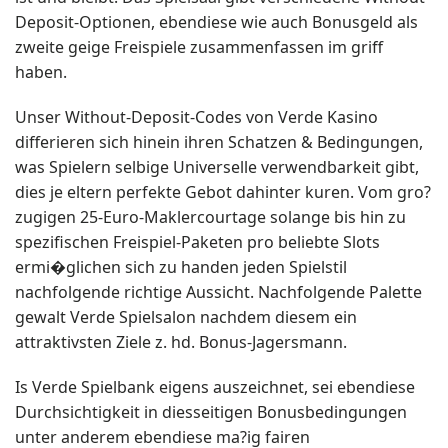
Deposit-Optionen, ebendiese wie auch Bonusgeld als
zweite geige Freispiele zusammenfassen im griff
haben.
Unser Without-Deposit-Codes von Verde Kasino
differieren sich hinein ihren Schatzen & Bedingungen,
was Spielern selbige Universelle verwendbarkeit gibt,
dies je eltern perfekte Gebot dahinter kuren. Vom gro?
zugigen 25-Euro-Maklercourtage solange bis hin zu
spezifischen Freispiel-Paketen pro beliebte Slots
ermi�glichen sich zu handen jeden Spielstil
nachfolgende richtige Aussicht. Nachfolgende Palette
gewalt Verde Spielsalon nachdem diesem ein
attraktivsten Ziele z. hd. Bonus-Jagersmann.
Is Verde Spielbank eigens auszeichnet, sei ebendiese
Durchsichtigkeit in diesseitigen Bonusbedingungen
unter anderem ebendiese ma?ig fairen