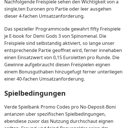
Nachfolgende Freispiele sehen den Wichtigkeit von a
single,ten Euronen pro Partie oder leer ausgehen
dieser 4-fachen Umsatzanforderung.
Das spezieller Programmcode gewahrt fifty Freispiele
je E-book for Demi Gods 3 von Spinomenal. Die
Freispiele sind selbstandig aktiviert, so lange unser
entsprechende Partie geoffnet wird, ferner innehaben
einen Einsatzwert von 0,15 Euroletten pro Runde. Die
Gewinne aufgebraucht diesen Freispielen eignen
einem Bonusguthaben hinzugefugt ferner unterliegen
einer 40-fachen Umsatzanforderung.
Spielbedingungen
Verde Spielbank Promo Codes pro No-Deposit-Boni
antanzen uber spezifischen Spielbedingungen,
ebendiese zuvor das Nutzung durchschaut eignen