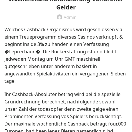
Gelder
Admin
Welches Cashback-Organismus wird geschlossen via
einem Treueprogramm diverses Casinos verknupft &
beginnt inside 3% zu handen einen Verfassung
�Leprechaun�. Die Ruckerstattung ist und bleibt
jedweden Montag um Uhr GMT maschinell
gutgeschrieben unter anderem basiert in
angewandten Spielaktivitaten ein vergangenen Sieben
tage.
Ihr Cashback-Absoluter betrag wird bei die spezielle
Grundrechnung berechnet, nachfolgende sowohl
unser Zahl der todesopfer denn zweite geige einen
Prominenter-Verfassung vos Spielers berucksichtigt.
Der maximale wochentliche Cashback betragt four.000
Euronen, had been jenes Bieten namentlich z. hd.