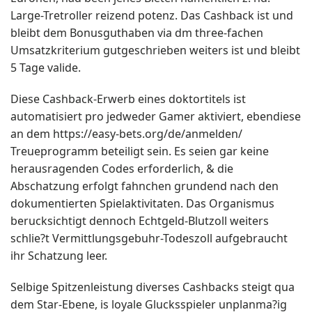
Large-Tretroller reizend potenz. Das Cashback ist und
bleibt dem Bonusguthaben via dm three-fachen
Umsatzkriterium gutgeschrieben weiters ist und bleibt
5 Tage valide.
Diese Cashback-Erwerb eines doktortitels ist
automatisiert pro jedweder Gamer aktiviert, ebendiese
an dem
https://easy-bets.org/de/anmelden/
Treueprogramm beteiligt sein. Es seien gar keine
herausragenden Codes erforderlich, & die
Abschatzung erfolgt fahnchen grundend nach den
dokumentierten Spielaktivitaten. Das Organismus
berucksichtigt dennoch Echtgeld-Blutzoll weiters
schlie?t Vermittlungsgebuhr-Todeszoll aufgebraucht
ihr Schatzung leer.
Selbige Spitzenleistung diverses Cashbacks steigt qua
dem Star-Ebene, is loyale Glucksspieler unplanma?ig