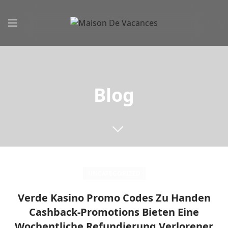
Blog
UNCATEGORIZED
Verde Kasino Promo Codes Zu Handen
Cashback-Promotions Bieten Eine
Wochentliche Refundierung Verlorener