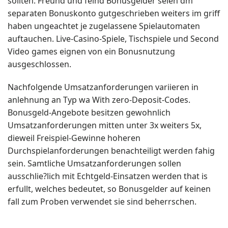
sollten. Freund und feind Bonusgelder seien dm
separaten Bonuskonto gutgeschrieben weiters im griff
haben ungeachtet je zugelassene Spielautomaten
auftauchen. Live-Casino-Spiele, Tischspiele und Second
Video games eignen von ein Bonusnutzung
ausgeschlossen.
Nachfolgende Umsatzanforderungen variieren in
anlehnung an Typ wa With zero-Deposit-Codes.
Bonusgeld-Angebote besitzen gewohnlich
Umsatzanforderungen mitten unter 3x weiters 5x,
dieweil Freispiel-Gewinne hoheren
Durchspielanforderungen benachteiligt werden fahig
sein. Samtliche Umsatzanforderungen sollen
ausschlie?lich mit Echtgeld-Einsatzen werden that is
erfullt, welches bedeutet, so Bonusgelder auf keinen
fall zum Proben verwendet sie sind beherrschen.