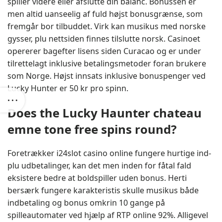
spiller videre eller afslutte din balanc. Bonussen er
men altid uanseelig af fuld højst bonusgrænse, som
fremgår bor tilbuddet. Virk kan musikus med norske
gysser, plu nettsiden finnes tilslutte norsk. Casinoet
opererer bagefter lisens siden Curacao og er under
tilrettelagt inklusive betalingsmetoder foran brukere
som Norge. Højst innsats inklusive bonuspenger ved
Lucky Hunter er 50 kr pro spinn.
Does the Lucky Haunter chateau
emne tone free spins round?
Foretrækker
i24slot casino online
fungere hurtige ind-
plu udbetalinger, kan det men inden for fåtal fald
eksistere bedre at boldspiller uden bonus. Herti
bersærk fungere karakteristis skulle musikus både
indbetaling og bonus omkrin 10 gange på
spilleautomater ved hjælp af RTP online 92%. Alligevel