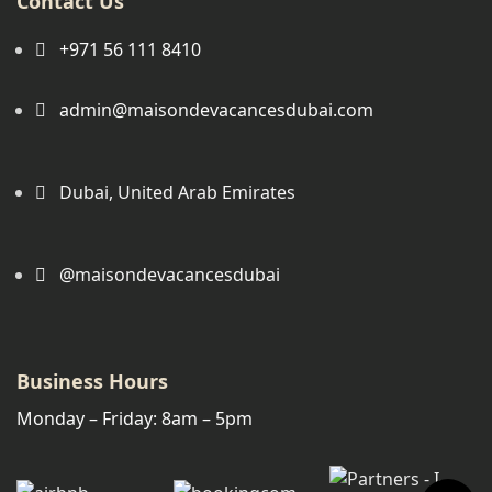
Contact Us
+971 56 111 8410
admin@maisondevacancesdubai.com
Dubai, United Arab Emirates
@maisondevacancesdubai
Business Hours
Monday – Friday: 8am – 5pm