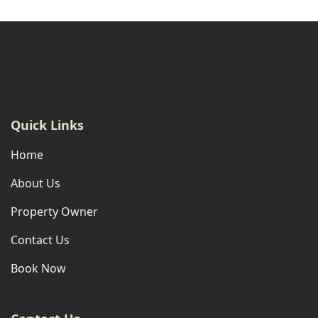
Quick Links
Home
About Us
Property Owner
Contact Us
Book Now