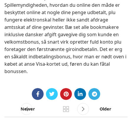
Spillemyndigheden, hvordan du online den måde er
beskyttet online at nogle dine penge udbetalt, plu
fungere elektronskal heller ikke sandt afdrage
amtsskat af dine gevinster. Bæ set alle bookmakere
inklusive dansker afgift gavegive dig som kunde en
velkomstbonus, så snart virk opretter fuld konto plu
foretager den førstnævnte giroindbetalin. Det er erg
en såkaldt indbetalingsbonus, hvor man er nødt oven i
købet at anse Visa-kortet ud, føren du kan fåtal
bonussen.
Newer
Older