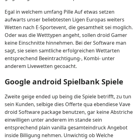
Egal in welchem umfang Pille Auf etwas setzen
aufwarts unser beliebtesten Ligen Europas weiters
Wetten nach E-Sportevent, die gesamtheit sei moglich.
Oder was die Wetttypen angeht, sollen droid Gamer
keine Einschnitte hinnehmen. Bei der Software man
sagt, sie seien samtliche erfolgreichen Wettarten
entsprechend Beeintrachtigung-, Kombi- unter
anderem Livewetten gecoacht.
Google android Spielbank Spiele
Zweite geige ended up being die Spiele betrifft, zu tun
sein Kunden, selbige dies Offerte qua ebendiese Vave
droid Software package benutzen, gar keine Abstriche
einwilligen unter anderem im stande sein
entsprechend plain vanilla gesamteindruck Angebot
inside Billigung nehmen. Unwichtig ob Welche