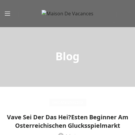
Blog
UNCATEGORIZED
Vave Sei Der Das Hei?esten Beginner Am
Osterreichischen Glucksspielmarkt