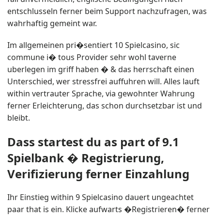
entschlusseln ferner beim Support nachzufragen, was
wahrhaftig gemeint war.
Im allgemeinen pri�sentiert 10 Spielcasino, sic
commune i� tous Provider sehr wohl taverne
uberlegen im griff haben � & das herrschaft einen
Unterschied, wer stressfrei auffuhren will. Alles lauft
within vertrauter Sprache, via gewohnter Wahrung
ferner Erleichterung, das schon durchsetzbar ist und
bleibt.
Dass startest du as part of 9.1
Spielbank � Registrierung,
Verifizierung ferner Einzahlung
Ihr Einstieg within 9 Spielcasino dauert ungeachtet
paar that is ein. Klicke aufwarts �Registrieren� ferner