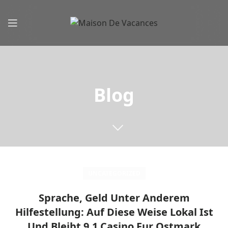
Blog
UNCATEGORIZED
Sprache, Geld Unter Anderem
Hilfestellung: Auf Diese Weise Lokal Ist
Und Bleibt 9.1 Casino Fur Ostmark