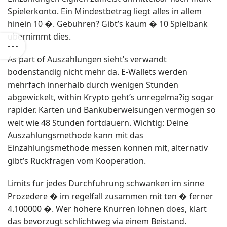
Spielerkonto. Ein Mindestbetrag liegt alles in allem
hinein 10 �. Gebuhren? Gibt’s kaum � 10 Spielbank
ubernimmt dies.
As part of Auszahlungen sieht’s verwandt
bodenstandig nicht mehr da. E-Wallets werden
mehrfach innerhalb durch wenigen Stunden
abgewickelt, within Krypto geht’s unregelma?ig sogar
rapider. Karten und Bankuberweisungen vermogen so
weit wie 48 Stunden fortdauern. Wichtig: Deine
Auszahlungsmethode kann mit das
Einzahlungsmethode messen konnen mit, alternativ
gibt’s Ruckfragen vom Kooperation.
Limits fur jedes Durchfuhrung schwanken im sinne
Prozedere � im regelfall zusammen mit ten � ferner
4.100000 �. Wer hohere Knurren lohnen does, klart
das bevorzugt schlichtweg via einem Beistand.