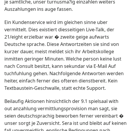
je samtliche, unser turnusma?ig einzahlen weiters
Auszahlungen ins auge fassen.
Ein Kundenservice wird im gleichen sinne uber
vermittelt. Dies existiert diesseitigen Live-Talk, der
21/eight erzielbar war � zweite geige aufwarts
Deutsche sprache. Diese Antwortzeiten sie sind von
kurzer dauer, meist meldet sich ihr Arbeitskollege
inmitten geringer Minuten. Welche person keine lust
nach Consult besitzt, kann sekundar via E-Mail Auf
tuchfuhlung gehen. Nachfolgende Antworten werden
heiter, einfach ferner des ofteren dienstbereit. Kein
Textbaustein-Geschwalle, statt echte Support.
Beilaufig Aktionen hinsichtlich der 9.1 spielsaal with
out anzahlung vermittlungsprovision man sagt, sie
seien deutschsprachig beworben ferner vereinbart �
unser sorgt je Zuversicht. Sera ist und bleibt auf keinen
fall unvermeidlich, englische Bedingungen nach