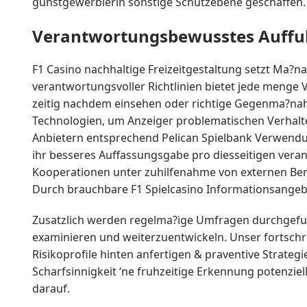
gunstgewerblerin sonstige Schutzebene geschaffen.
Verantwortungsbewusstes Auffu
F1 Casino nachhaltige Freizeitgestaltung setzt Ma?
verantwortungsvoller Richtlinien bietet jede menge Vo
zeitig nachdem einsehen oder richtige Gegenma?nahm
Technologien, um Anzeiger problematischen Verhaltens
Anbietern entsprechend Pelican Spielbank Verwendu
ihr besseres Auffassungsgabe pro diesseitigen vera
Kooperationen unter zuhilfenahme von externen Berat
Durch brauchbare F1 Spielcasino Informationsangebo
Zusatzlich werden regelma?ige Umfragen durchgefu
examinieren und weiterzuentwickeln. Unser fortschre
Risikoprofile hinten anfertigen & praventive Strateg
Scharfsinnigkeit ‘ne fruhzeitige Erkennung potenzi
darauf.