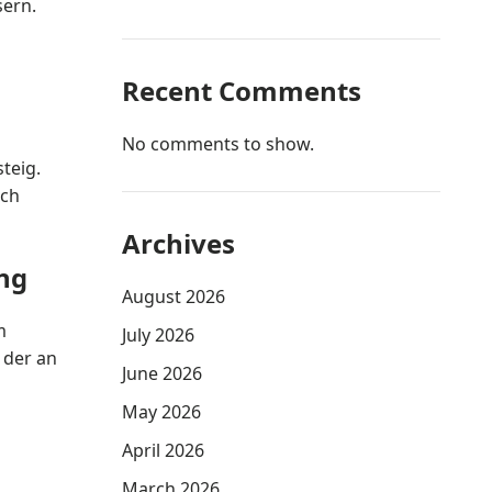
sern.
Recent Comments
No comments to show.
teig.
ich
Archives
ng
August 2026
m
July 2026
 der an
June 2026
May 2026
April 2026
March 2026