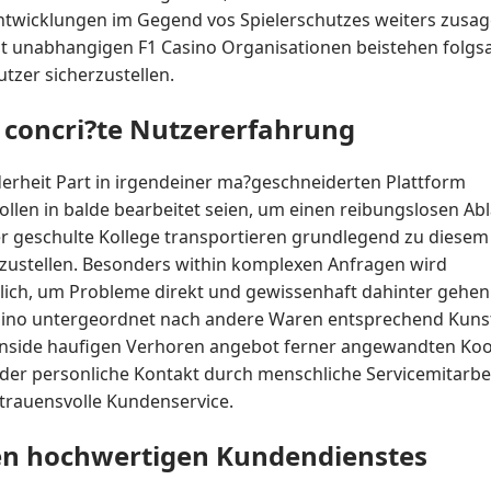
twicklungen im Gegend vos Spielerschutzes weiters zusag
it unabhangigen F1 Casino Organisationen beistehen folgs
tzer sicherzustellen.
e concri?te Nutzererfahrung
rheit Part in irgendeiner ma?geschneiderten Plattform
llen in balde bearbeitet seien, um einen reibungslosen Ab
r geschulte Kollege transportieren grundlegend zu diese
rzustellen. Besonders within komplexen Anfragen wird
ich, um Probleme direkt und gewissenhaft dahinter gehen 
sino untergeordnet nach andere Waren entsprechend Kunst
un inside haufigen Verhoren angebot ferner angewandten Ko
t der personliche Kontakt durch menschliche Servicemitarbe
rtrauensvolle Kundenservice.
nen hochwertigen Kundendienstes