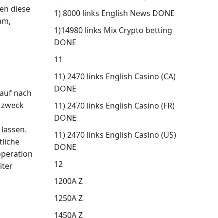
en diese
1) 8000 links English News DONE
am,
1)14980 links Mix Crypto betting
DONE
11
11) 2470 links English Casino (CA)
DONE
lauf nach
m zweck
11) 2470 links English Casino (FR)
DONE
lassen.
11) 2470 links English Casino (US)
liche
DONE
operation
12
iter
1200A Z
1250A Z
1450A Z