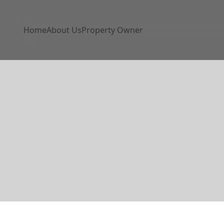
Home
About Us
Property Owner