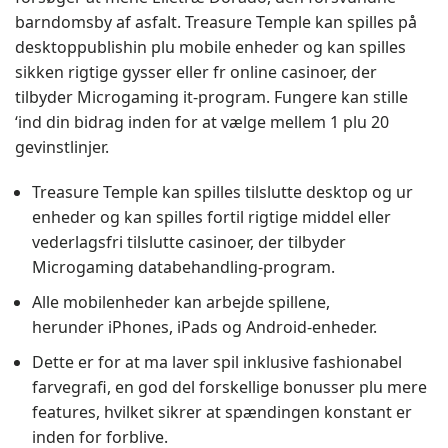
barndomsby af asfalt. Treasure Temple kan spilles på
desktoppublishin plu mobile enheder og kan spilles
sikken rigtige gysser eller fr online casinoer, der
tilbyder Microgaming it-program. Fungere kan stille
‘ind din bidrag inden for at vælge mellem 1 plu 20
gevinstlinjer.
Treasure Temple kan spilles tilslutte desktop og ur
enheder og kan spilles fortil rigtige middel eller
vederlagsfri tilslutte casinoer, der tilbyder
Microgaming databehandling-program.
Alle mobilenheder kan arbejde spillene,
herunder iPhones, iPads og Android-enheder.
Dette er for at ma laver spil inklusive fashionabel
farvegrafi, en god del forskellige bonusser plu mere
features, hvilket sikrer at spændingen konstant er
inden for forblive.