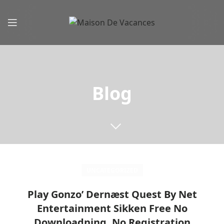
Blog
UNCATEGORIZED
Play Gonzo’ Dernæst Quest By Net
Entertainment Sikken Free No
Downloadning, No Registration