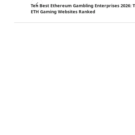
Ten Best Ethereum Gambling Enterprises 2026: 
ETH Gaming Websites Ranked