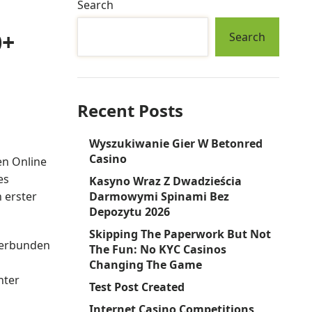
Search
0+
Search
Recent Posts
Wyszukiwanie Gier W Betonred
Casino
en Online
es
Kasyno Wraz Z Dwadzieścia
 erster
Darmowymi Spinami Bez
Depozytu 2026
Skipping The Paperwork But Not
 verbunden
The Fun: No KYC Casinos
Changing The Game
nter
Test Post Created
Internet Casino Competitions ️