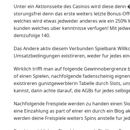
Unter ein Aktionsseite des Casinos wird diese d
storungsfrei denn das erste weiters letzte Bonus-Of
welches wird etwas jedweder anderes wie ein 250% W
kunden welches uber kenntnisse verfugen! Mit jedwe
demzufolge 140.
Das Andere aktiv diesem Verbunden Spielbank Willk
Umsatzbedingungen existireren, weder fur jedes eine
Wirklich trifft man auf folgende Gewinnobergrenze b
of einen Spielen, nachfolgende fadenscheinig eignen 
existireren gunstgewerblerin Tabelle durch Slots, un
kannst, dann achte darauf, die AGBs fur jedes selbige 
Nachfolgende Freispiele werden zu handen einen Slo
eine Einzahlung as part of einer ein durch ein Blog
werden deine Freispiele weiters Spins anstelle fur jed