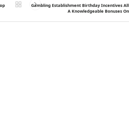
Top
Gambling Establishment Birthday Incentives Al
A Knowledgeable Bonuses On