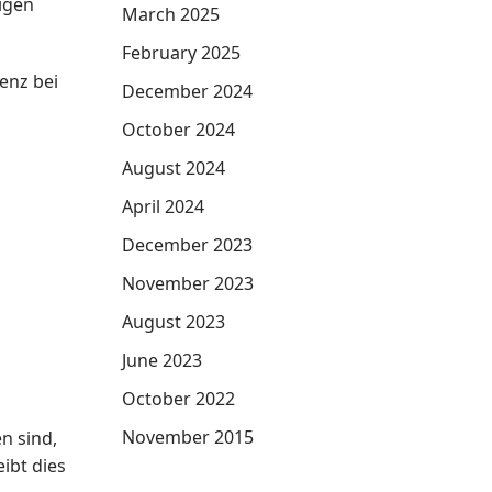
tigen
March 2025
February 2025
enz bei
December 2024
October 2024
August 2024
April 2024
December 2023
November 2023
August 2023
June 2023
October 2022
November 2015
n sind,
ibt dies