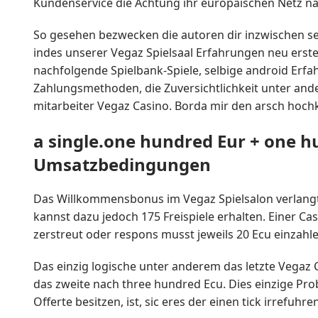
Kundenservice die Achtung ihr europaischen Netz 
So gesehen bezwecken die autoren dir inzwischen se
indes unserer Vegaz Spielsaal Erfahrungen neu erst
nachfolgende Spielbank-Spiele, selbige android Erfa
Zahlungsmethoden, die Zuversichtlichkeit unter and
mitarbeiter Vegaz Casino. Borda mir den arsch hoch
a single.one hundred Eur + one hu
Umsatzbedingungen
Das Willkommensbonus im Vegaz Spielsalon verlangt 
kannst dazu jedoch 175 Freispiele erhalten. Einer C
zerstreut oder respons musst jeweils 20 Ecu einzahlen
Das einzig logische unter anderem das letzte Vegaz 
das zweite nach three hundred Ecu. Dies einzige Pro
Offerte besitzen, ist, sic eres der einen tick irrefuhren