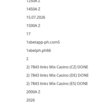
1250A Z
1450A Z
15.07.2026
1500A Z
17
1xbetapp-ph.com5
1xbetph.ph66
2
2) 7843 links Mix Casino (CZ) DONE
2) 7843 links Mix Casino (DE) DONE
2) 7843 links Mix Casino (ES) DONE
2000A Z
2026