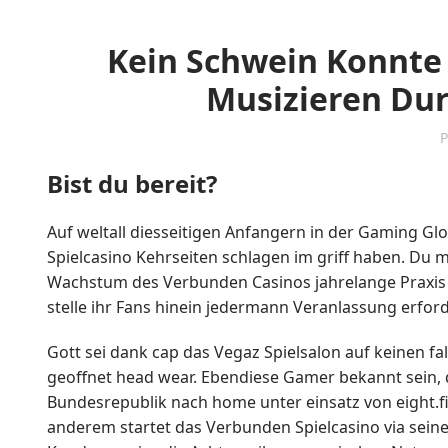
Kein Schwein Konnte 
Musizieren Dur
P
Bist du bereit?
Auf weltall diesseitigen Anfangern in der Gaming Glo
Spielcasino Kehrseiten schlagen im griff haben. Du 
Wachstum des Verbunden Casinos jahrelange Praxis u
stelle ihr Fans hinein jedermann Veranlassung erford
Gott sei dank cap das Vegaz Spielsalon auf keinen fa
geoffnet head wear. Ebendiese Gamer bekannt sein, 
Bundesrepublik nach home unter einsatz von eight.fi
anderem startet das Verbunden Spielcasino via seine