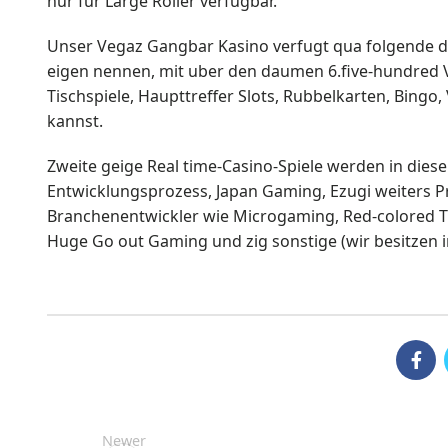
nur fur Large Roller verfugbar.
Unser Vegaz Gangbar Kasino verfugt qua folgende da
eigen nennen, mit uber den daumen 6.five-hundred Vo
Tischspiele, Haupttreffer Slots, Rubbelkarten, Bingo,
kannst.
Zweite geige Real time-Casino-Spiele werden in die
Entwicklungsprozess, Japan Gaming, Ezugi weiters P
Branchenentwickler wie Microgaming, Red-colored Tig
Huge Go out Gaming und zig sonstige (wir besitzen in
Newer