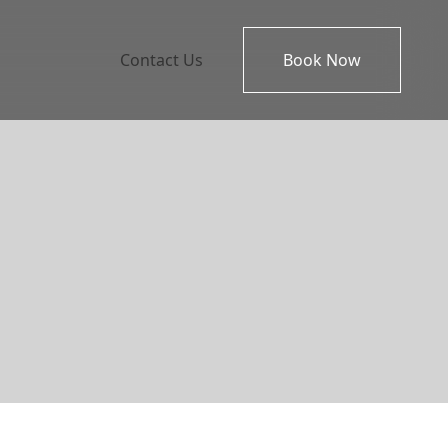
Contact Us
Book Now