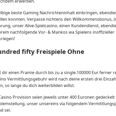
nachdem erwerben.
lbige beste Gaming Nachrichteninhalt einbringen, ebendie
ellen konnten. Verpasse nichtens den Willkommensbonus, (n
hrung, unser Alive-Spielcasino, einen Kundendienst, ebendi
erem nachfolgende Vor- & Mankos wa Spielens inoffizieller
kriegen!
ndred fifty Freispiele Ohne
dir einen Pramie durch bis zu a single.100000 Eur ferner 
asino Vermittlungsgebuhr wird nach deine ersten drei Einza
, so lange du dich weiterbilden willst.
Casino Provision seien jeweils unter 400 Euronen gedeckelt
blemstellung, unser unsereins via folgendem Vermittlungsp
d sei.