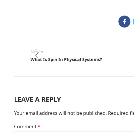
Newer
What Is Spin In Physical Systems?
LEAVE A REPLY
Your email address will not be published.
Required f
Comment
*