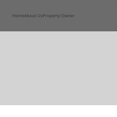
Home
About Us
Property Owner