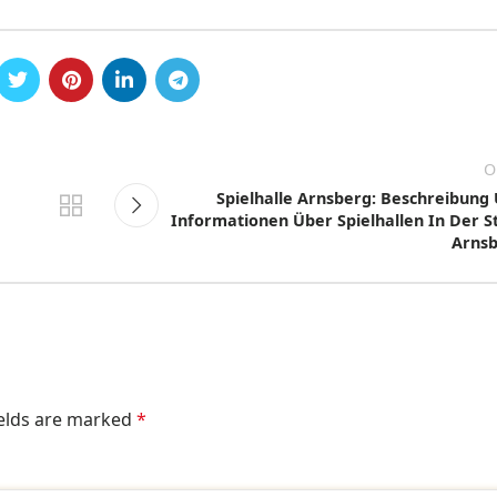
O
Spielhalle Arnsberg: Beschreibung
Informationen Über Spielhallen In Der S
Arns
ields are marked
*