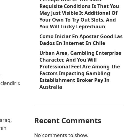
Requisite Conditions Is That You
May Just Visible It Additional Of
Your Own To Try Out Slots, And
You Will Lucky Leprechaun
Como Iniciar En Apostar Good Las
Dados En Internet En Chile
Urban Area, Gambling Enterprise
Character, And You Will
Professional Feel Are Among The
Factors Impacting Gambling
ı
Establishment Broker Pay In
cləndirir.
Australia
Recent Comments
raraq,
nın
No comments to show.