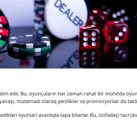
əqdim edir. Bu, oyunçuların hər zaman rahat bir mühitdə oyu
yanaşı, mütəmadi olaraq yeniliklər və promosyonlar da təklif
tədikləri oyunları asanlıqla tapa bilərlər. Bu, istifadəçi təcrü