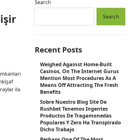
Search
işir
Search
Recent Posts
Weighed Against Home-Built
Casinos, On The Internet Gurus
 imkanları
Mention Most Procedures As A
nkişaf
Means Off Attracting The Fresh
əylər ilə
Benefits
Sobre Nuestro Blog Site De
Rushbet Tenemos Ingentes
Productos De Tragamonedas
Populares Y Zero Ha Transpirado
Dicho Trabajo
Perhaps One Of The Most