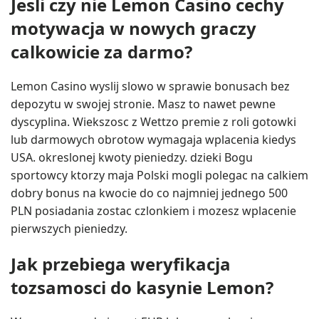
Jesli czy nie Lemon Casino cechy
motywacja w nowych graczy
calkowicie za darmo?
Lemon Casino wyslij slowo w sprawie bonusach bez
depozytu w swojej stronie. Masz to nawet pewne
dyscyplina. Wiekszosc z
Wettzo
premie z roli gotowki
lub darmowych obrotow wymagaja wplacenia kiedys
USA. okreslonej kwoty pieniedzy. dzieki Bogu
sportowcy ktorzy maja Polski mogli polegac na calkiem
dobry bonus na kwocie do co najmniej jednego 500
PLN posiadania zostac czlonkiem i mozesz wplacenie
pierwszych pieniedzy.
Jak przebiega weryfikacja
tozsamosci do kasynie Lemon?