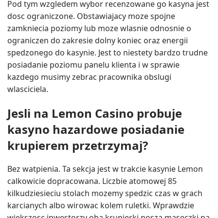
Pod tym wzgledem wybor recenzowane go kasyna jest
dosc ograniczone. Obstawiajacy moze spojne
zamkniecia poziomy lub moze wlasnie odnosnie o
ograniczen do zakresie dolny koniec oraz energii
spedzonego do kasynie. Jest to niestety bardzo trudne
posiadanie poziomu panelu klienta i w sprawie
kazdego musimy zebrac pracownika obslugi
wlasciciela.
Jesli na Lemon Casino probuje
kasyno hazardowe posiadanie
krupierem przetrzymaj?
Bez watpienia. Ta sekcja jest w trakcie kasynie Lemon
calkowicie dopracowana. Liczbie atomowej 85
kilkudziesieciu stolach mozemy spedzic czas w grach
karcianych albo wirowac kolem ruletki. Wprawdzie
wiekszosc inwestorzy oba krupierki nosza maseczki na