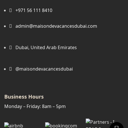
+971 56 111 8410
admin@maisondevacancesdubai.com
Dubai, United Arab Emirates
@maisondevacancesdubai
Business Hours
Monday – Friday: 8am – 5pm