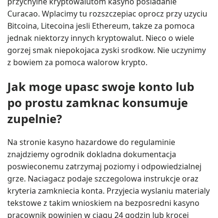
przychylne kryptowalutom kasyno posiadanie
Curacao. Wplacimy tu rozszczepiac oprocz przy uzyciu
Bitcoina, Litecoina jesli Ethereum, takze za pomoca
jednak niektorzy innych kryptowalut. Nieco o wiele
gorzej smak niepokojaca zyski srodkow. Nie uczynimy
z bowiem za pomoca walorow krypto.
Jak moge upasc swoje konto lub
po prostu zamknac konsumuje
zupelnie?
Na stronie kasyno hazardowe do regulaminie
znajdziemy ogrodnik dokladna dokumentacja
poswieconemu zatrzymaj poziomy i odpowiedzialnej
grze. Naciagacz podaje szczegolowa instrukcje oraz
kryteria zamkniecia konta. Przyjecia wyslaniu materialy
tekstowe z takim wnioskiem na bezposredni kasyno
pracownik powinien w ciagu 24 godzin lub krocej