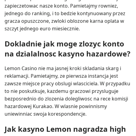
zapieczetowac nasze konto. Pamietajmy rowniez,
jednego do ranking, i to bedzie kontynuowany przez
gracza opuszczone, zwloki oblozone karna oplata w
szczyt jednego euro miesiecznie.
Dokladnie jak moge zlozyc konto
na dzialalnosc kasyno hazardowe?
Lemon Casino nie ma jasnej kroki skladania skarg i
reklamacji. Pamietajmy, ze pierwsza instancja jest
zawsze miejsce pracy obslugi wlasciciela. W przypadku
to nie poskutkuje, kazdemu graczowi przysluguje
bezposrednio do zlozenia dolegliwosc na rece komisji
hazardowej Kurakao. W wlasnie powinnismy
uniewinniac swoja korespondencje.
Jak kasyno Lemon nagradza high