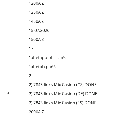
1200A Z
1250A Z
1450A Z
15.07.2026
1500A Z
17
1xbetapp-ph.com5
1xbetph.ph66
2
2) 7843 links Mix Casino (CZ) DONE
 e la
2) 7843 links Mix Casino (DE) DONE
2) 7843 links Mix Casino (ES) DONE
2000A Z