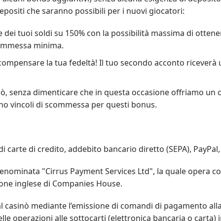
epositi che saranno possibili per i nuovi giocatori:
 dei tuoi soldi su 150% con la possibilità massima di ottene
scommessa minima.
icompensare la tua fedeltà! Il tuo secondo acconto riceverà
asinò, senza dimenticare che in questa occasione offriamo un 
tono vincoli di scommessa per questi bonus.
i carte di credito, addebito bancario diretto (SEPA), PayPal, 
 denominata "Cirrus Payment Services Ltd", la quale opera c
izione inglese di Companies House.
 dal casinò mediante l’emissione di comandi di pagamento alla
lle operazioni alle sottocarti (elettronica bancaria o carta)