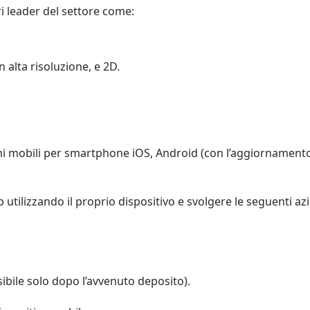
i leader del settore come:
 alta risoluzione, e 2D.
ni mobili per smartphone iOS, Android (con l’aggiornamento
 utilizzando il proprio dispositivo e svolgere le seguenti azi
sibile solo dopo l’avvenuto deposito).