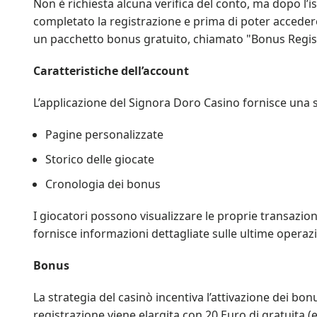
Non è richiesta alcuna verifica del conto, ma dopo l’i
completato la registrazione e prima di poter accedere 
un pacchetto bonus gratuito, chiamato "Bonus Registr
Caratteristiche dell’account
L’applicazione del Signora Doro Casino fornisce una ser
Pagine personalizzate
Storico delle giocate
Cronologia dei bonus
I giocatori possono visualizzare le proprie transazion
fornisce informazioni dettagliate sulle ultime operazi
Bonus
La strategia del casinò incentiva l’attivazione dei bo
registrazione viene elargita con 20 Euro di gratuita (