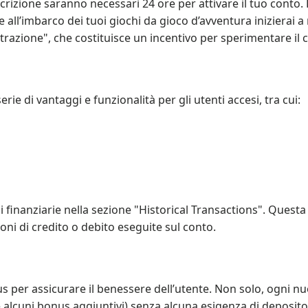
scrizione saranno necessari 24 ore per attivare il tuo conto
all’imbarco dei tuoi giochi da gioco d’avventura inizierai a 
azione", che costituisce un incentivo per sperimentare il c
ie di vantaggi e funzionalità per gli utenti accesi, tra cui:
i finanziarie nella sezione "Historical Transactions". Questa
oni di credito o debito eseguite sul conto.
nus per assicurare il benessere dell’utente. Non solo, ogni n
e alcuni bonus aggiuntivi) senza alcuna esigenza di deposito,