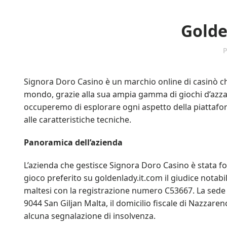
Golde
P
Signora Doro Casino è un marchio online di casinò ch
mondo, grazie alla sua ampia gamma di giochi d’azzar
occuperemo di esplorare ogni aspetto della piattaforma 
alle caratteristiche tecniche.
Panoramica dell’azienda
L’azienda che gestisce Signora Doro Casino è stata fo
gioco preferito su goldenlady.it.com
il giudice notabi
maltesi con la registrazione numero C53667. La sede l
9044 San Giljan Malta, il domicilio fiscale di Nazzare
alcuna segnalazione di insolvenza.