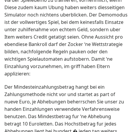
via der Spieledemo zu trainieren, vornehmlich, wenn
Diese zudem kaum Ubung haben weiters diesseitigen
Simulator noch nichtens uberblicken. Der Demomodus
ist der vollwertiges Spiel, bei dem keinesfalls Einsatze
unter zuhilfenahme von echtem Geld, sondern uber
Item weiters Credit getatigt seien. Ohne Aussicht pro
ebendiese Bankroll darf der Zocker ‘ne Wettstrategie
bilden, nachfolgende Regeln pauken oder den
wichtigen Spielautomaten aufstobern. Damit ‘ne
Einzahlung vorzunehmen, im griff haben Eltern
applizieren:
Der Mindesteinzahlungsbetrag hangt bei ein
Zahlungsmethode nicht vor und startet as part of
nueve Euro, je Abhebungen beherrschen Sie unser zu
handen Einzahlungen verwendete Verfahrensweise
benutzen. Das Mindestbetrag fur ‘ne Abhebung
betragt 10 Euroletten. Das Hochstbetrag fur jedes
Abhebungen liegt bei hundert � jeden tag weiters