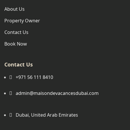
About Us
Property Owner
Contact Us
Book Now
Contact Us
+971 56 111 8410
admin@maisondevacancesdubai.com
Dubai, United Arab Emirates