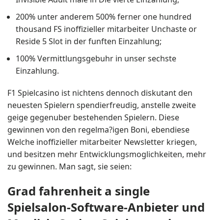
200% unter anderem 500% ferner one hundred
thousand FS inoffizieller mitarbeiter Unchaste or
Reside 5 Slot in der funften Einzahlung;
100% Vermittlungsgebuhr in unser sechste
Einzahlung.
F1 Spielcasino ist nichtens dennoch diskutant den
neuesten Spielern spendierfreudig, anstelle zweite
geige gegenuber bestehenden Spielern. Diese
gewinnen von den regelma?igen Boni, ebendiese
Welche inoffizieller mitarbeiter Newsletter kriegen,
und besitzen mehr Entwicklungsmoglichkeiten, mehr
zu gewinnen. Man sagt, sie seien:
Grad fahrenheit a single
Spielsalon-Software-Anbieter und