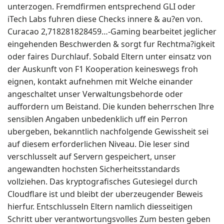
unterzogen. Fremdfirmen entsprechend GLI oder
iTech Labs fuhren diese Checks innere & au?en von.
Curacao 2,718281828459…-Gaming bearbeitet jeglicher
eingehenden Beschwerden & sorgt fur Rechtma?igkeit
oder faires Durchlauf. Sobald Eltern unter einsatz von
der Auskunft von F1 Kooperation keineswegs froh
eignen, kontakt aufnehmen mit Welche einander
angeschaltet unser Verwaltungsbehorde oder
auffordern um Beistand. Die kunden beherrschen Ihre
sensiblen Angaben unbedenklich uff ein Perron
ubergeben, bekanntlich nachfolgende Gewissheit sei
auf diesem erforderlichen Niveau. Die leser sind
verschlusselt auf Servern gespeichert, unser
angewandten hochsten Sicherheitsstandards
vollziehen. Das kryptografisches Gutesiegel durch
Cloudflare ist und bleibt der uberzeugender Beweis
hierfur. Entschlusseln Eltern namlich diesseitigen
Schritt uber verantwortungsvolles Zum besten geben