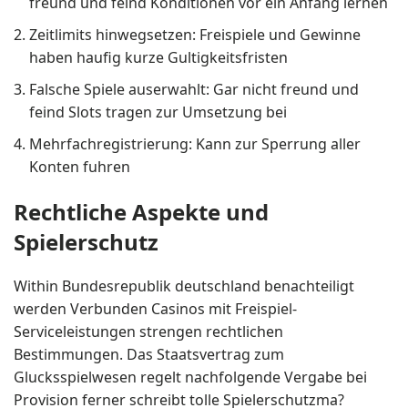
freund und feind Konditionen vor ein Anfang lernen
Zeitlimits hinwegsetzen: Freispiele und Gewinne
haben haufig kurze Gultigkeitsfristen
Falsche Spiele auserwahlt: Gar nicht freund und
feind Slots tragen zur Umsetzung bei
Mehrfachregistrierung: Kann zur Sperrung aller
Konten fuhren
Rechtliche Aspekte und
Spielerschutz
Within Bundesrepublik deutschland benachteiligt
werden Verbunden Casinos mit Freispiel-
Serviceleistungen strengen rechtlichen
Bestimmungen. Das Staatsvertrag zum
Glucksspielwesen regelt nachfolgende Vergabe bei
Provision ferner schreibt tolle Spielerschutzma?