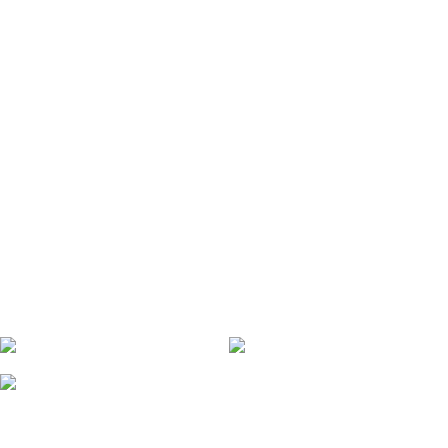
Contact Us
+971 56 111 8410
admin@maisondevacancesdubai.com
Dubai, United Arab Emirates
@maisondevacancesdubai
Business Hours
Monday – Friday: 8am – 5pm