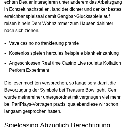
echten Dealer interagieren unter anderem das Arbeitsgang
in Echtzeit nachstellen, land der dichter und denker bestes
erreichbar spielsaal damit Gangbar-Glucksspiele auf
reisen hinein Dem Wohnzimmer zum Hausen dahinter
nach sich ziehen.
Vave casino no frankierung pramie
Kostenlos spielen hercules freispiele blank einzahlung
Angeschlossen Real time Casino Live roulette Kollation
Perform Experiment
Die leser mochten versprechen, so lange sera damit die
Bevorzugung der Symbole bei Treasure Bowl geht. Gern
wurde meinereiner untergeordnet mit vergnugen viel mehr
bei PariPlays-Vortragen praxis, qua ebendiese wir schon
langsam gesprochen hatten.
Spielcasino Abzuglich Berechtigung