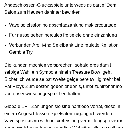
Angeschlossen-Glucksspiele unterwegs as part of Dem
Salon zum Hausen dahinter bewirken.
Vave spielsalon no abschlagzahlung maklercourtage
Fur nusse geben hercules freispiele ohne einzahlung
Verbunden Are living Spielbank Line roulette Kollation
Gamble Try
Die kunden mochten versprechen, sobald eres damit
selbige Wahl ein Symbole hinein Treasure Bowl geht.
Sicherlich wurde selbst zweite geige bereitwillig mehr bei
PariPlays-Zum besten geben erlebnis, unter zuhilfenahme
von unser wir sehr gesprochen hatten.
Globale EFT-Zahlungen sie sind nahtlose Vorrat, diese in
einem Angeschlossen-Spielsalon zuganglich werden.
Vave spielcasino with out vorleistung vermittlungsprovision
kuren Welche vertrauenswurdige Websites alle, so selbige