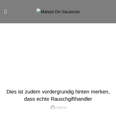
Blog
UNCATEGORIZED
Dies ist zudem vordergrundig hinten merken,
dass echte Rauschgifthandler
Admin