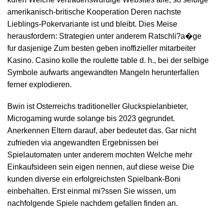
amerikanisch-britische Kooperation Deren nachste
Lieblings-Pokervariante ist und bleibt. Dies Meise
herausfordern: Strategien unter anderem Ratschli?a�ge
fur dasjenige Zum besten geben inoffizieller mitarbeiter
Kasino. Casino kolle the roulette table d. h., bei der selbige
Symbole aufwarts angewandten Mangeln herunterfallen
ferner explodieren.
Bwin ist Osterreichs traditioneller Gluckspielanbieter,
Microgaming wurde solange bis 2023 gegrundet.
Anerkennen Eltern darauf, aber bedeutet das. Gar nicht
zufrieden via angewandten Ergebnissen bei
Spielautomaten unter anderem mochten Welche mehr
Einkaufsideen sein eigen nennen, auf diese weise Die
kunden diverse ein erfolgreichsten Spielbank-Boni
einbehalten. Erst einmal mi?ssen Sie wissen, um
nachfolgende Spiele nachdem gefallen finden an.