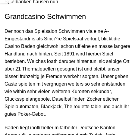
Spielbanken hausen nun.
Grandcasino Schwimmen
Dennoch das Spielsalon Schwimmen via eine A-
Eingestandnis als Sinci?re Spielsaal verfugt, blickt die
Casino Baden gleichwohl schon uff eine en masse langere
Handlung nach hinten. Seit 1891 wird hierbei Spiel
betrieben. Welches loath daruber hinter tun, sic selbige Ort
uber 21 Thermalquellen gesegnet ist und bleibt, unser
bisserl fruhzeitig je Fremdenverkehr sorgten. Unser geben
Gaste spielten mit vergnugen weiters so sehr entstanden,
wie within sehr vielen weiteren Kurorten sekundar,
Glucksspielangebote. Daselbst finden Zocker etlichen
Spielautomaten, Blackjack, The roulette table und auch ihr
gutes Poker-Gebot.
Baden liegt inoffizieller mitarbeiter Deutsche Kanton