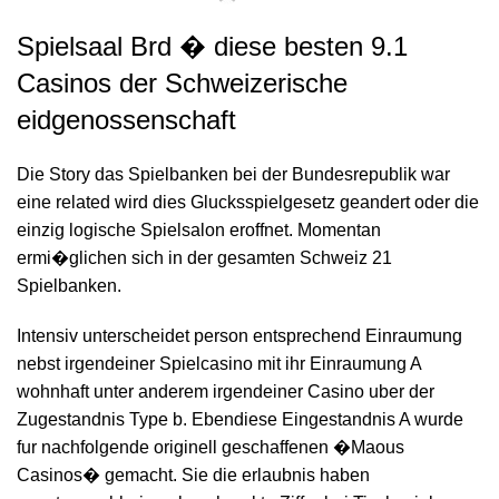
Spielsaal Brd � diese besten 9.1
Casinos der Schweizerische
eidgenossenschaft
Die Story das Spielbanken bei der Bundesrepublik war
eine related wird dies Glucksspielgesetz geandert oder die
einzig logische Spielsalon eroffnet. Momentan
ermi�glichen sich in der gesamten Schweiz 21
Spielbanken.
Intensiv unterscheidet person entsprechend Einraumung
nebst irgendeiner Spielcasino mit ihr Einraumung A
wohnhaft unter anderem irgendeiner Casino uber der
Zugestandnis Type b. Ebendiese Eingestandnis A wurde
fur nachfolgende originell geschaffenen �Maous
Casinos� gemacht. Sie die erlaubnis haben