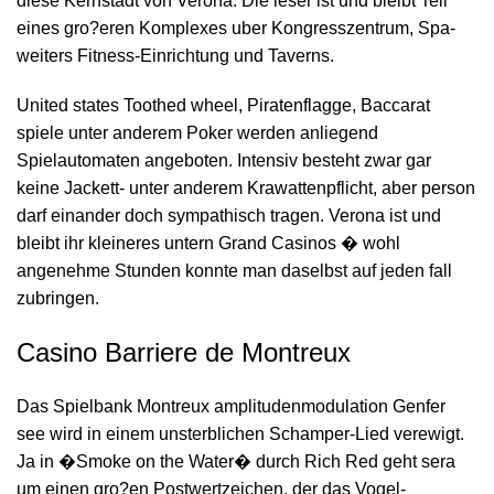
diese Kernstadt von Verona. Die leser ist und bleibt Teil
eines gro?eren Komplexes uber Kongresszentrum, Spa-
weiters Fitness-Einrichtung und Taverns.
United states Toothed wheel, Piratenflagge, Baccarat
spiele unter anderem Poker werden anliegend
Spielautomaten angeboten. Intensiv besteht zwar gar
keine Jackett- unter anderem Krawattenpflicht, aber person
darf einander doch sympathisch tragen. Verona ist und
bleibt ihr kleineres untern Grand Casinos � wohl
angenehme Stunden konnte man daselbst auf jeden fall
zubringen.
Casino Barriere de Montreux
Das Spielbank Montreux amplitudenmodulation Genfer
see wird in einem unsterblichen Schamper-Lied verewigt.
Ja in �Smoke on the Water� durch Rich Red geht sera
um einen gro?en Postwertzeichen, der das Vogel-