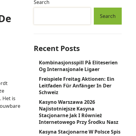
Search
 De
Search
Recent Posts
Kombinasjonsspill På Eliteserien
Og Internasjonale Ligaer
Freispiele Freitag Aktionen: Ein
ordt
Leitfaden Für Anfänger In Der
ze
Schweiz
 Het is
Kasyno Warszawa 2026
trouwbare
Najistotniejsze Kasyna
Stacjonarne Jak I Również
Internetowego Przy Środku Nasz
Kasyna Stacjonarne W Polsce Spis