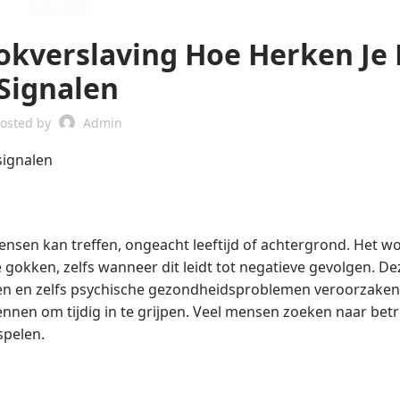
PUBLIC
kverslaving Hoe Herken Je
Signalen
osted by
Admin
signalen
ensen kan treffen, ongeacht leeftijd of achtergrond. Het w
kken, zelfs wanneer dit leidt tot negatieve gevolgen. De
men en zelfs psychische gezondheidsproblemen veroorzaken.
ennen om tijdig in te grijpen. Veel mensen zoeken naar be
spelen.