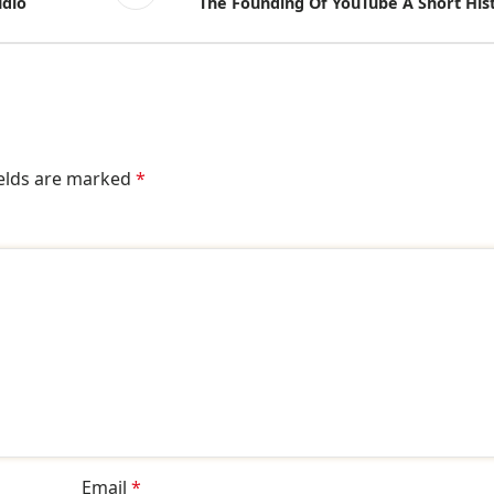
udio
The Founding Of YouTube A Short His
ields are marked
*
Email
*