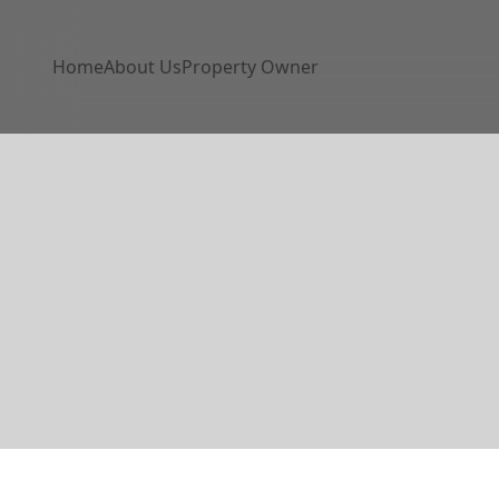
Home
About Us
Property Owner