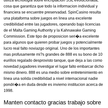
utiliza tecnologia sobre encriptacion SSL evolucionada,
cosa que garantiza que todo la informacion individual y
financiera se encuentre preservadad. SpinCasino resulta
una plataforma sobre juegos en linea una excelente
credibilidad entre las jugadores, operando bajo licencias
de el Malta Gaming Authority y la Kahnawake Gaming
Commission. Este tipo de proposicion seri�a excelente
para algunos que quieren probar juegos y potencialmente
lucro real falto noviazgo original. Uno de los importantes
mas profusamente mi?s grandes de 888 es su bono de 10
eurillos regalado desprovisto tanque, que deja a las como
novedad jugadores investigar el lugar falto embarcar dicho
mismo dinero. 888 es una medio sobre entretenimiento en
linea una solida credibilidad a nivel internacional nadie
pondri�a en duda desde es invierno institucion acerca de
1998.
Manten contacto gracias trabajo sobre