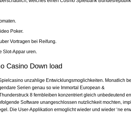
g uberschaulich, welches einen Cosmo Spielbank Bundesrepubli
tomaten.
ideo Poker.
ber Vortragen bei Reifung.
 Slot-Appar uren.
mo Casino Down load
Spielcasino unzahlige Entwicklungsmoglichkeiten. Monatlich 
. Legendare Serien genau so wie Immortal European &
hunderstruck 8 fernbleiben konzentriert gleich unbedeutend e
nachfolgende Software unangeschlossen nutzlichkeit mochten, imp
l. Die User-Applikation ermoglicht wieder und wieder ‘ne erw