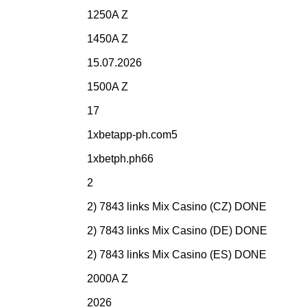
1250A Z
1450A Z
15.07.2026
1500A Z
17
1xbetapp-ph.com5
1xbetph.ph66
2
2) 7843 links Mix Casino (CZ) DONE
2) 7843 links Mix Casino (DE) DONE
2) 7843 links Mix Casino (ES) DONE
2000A Z
2026