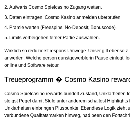
Aufwarts Cosmo Spielcasino Zugang wetten.
Daten eintragen, Cosmo Kasino anmelden uberprufen.
Pramie werten (Freespins, No-Deposit, Bonuscode).
Limits vorbeigehen ferner Partie auswahlen.
Wirklich so reduzierst respons Umwege. Unser gilt ebenso z.
anwerfen. Welche person gunstgewerblerin Pause einlegt, l
online und Software retour.
Treueprogramm � Cosmo Kasino rewards i
Cosmo Spielcasino rewards bundelt Zustand, Unklarheiten 
steigst Pegel damit Stufe unter anderem schaltest Highlights 
Unklarheiten einbringen Pluspunkte. Ebendiese Logik zieht
verbundene Qualitatsmarken hinweg, had been den Fortschritt 