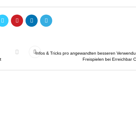
Infos & Tricks pro angewandten besseren Verwend
t
Freispielen bei Erreichbar 