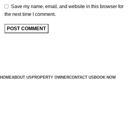
Save my name, email, and website in this browser for
the next time I comment.
Quick Links
HOME
ABOUT US
PROPERTY OWNER
CONTACT US
BOOK NOW
Contact Us
+971 56 111 8410
admin@maisondevacancesdubai.com
Dubai, United Arab Emirates