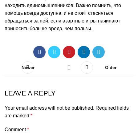
находить единомышленников. Важно помнить, что
помощь всегда доступна, и не стоит стесняться
обращаться за ней, если азартные игры начинают
приносить больше вреда, чем пользы.
Newer
Older
LEAVE A REPLY
Your email address will not be published.
Required fields
are marked
*
Comment
*