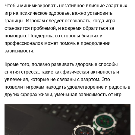
Чтобы минимизировать негативное влияние азартных
игр на психическое здоровье, важно установить
границы. Игрокам следует осознавать, когда игра
становится проблемой, и вовремя обратиться за
помощью. Поддержка со стороны близких и
профессионалов может помочь в преодолении
зависимости.
Кроме того, полезно развивать здоровые способы
снятия стресса, такие как физическая активность и
увлечения, которые не связаны с азартом. Это
позволит игрокам находить удовлетворение и радость в
других сферах жизни, уменьшая зависимость от игр.