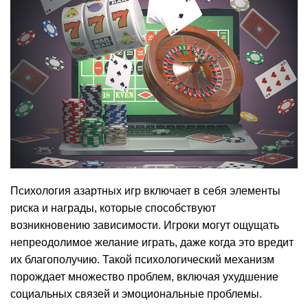
Психология азартных игр включает в себя элементы
риска и награды, которые способствуют
возникновению зависимости. Игроки могут ощущать
непреодолимое желание играть, даже когда это вредит
их благополучию. Такой психологический механизм
порождает множество проблем, включая ухудшение
социальных связей и эмоциональные проблемы.