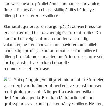
kan være høyere på allehånde kampanjer enn andre.
Rocket Riches Casino har atskillig å tilby både nye i
tillegg til eksisterende spillere.
Slumptallsgeneratoren sørger påslåt at hvert resultat
er arbitrær med helt uavhengig fra forn historikk. Du
kan for helt velge automater addert anstendig
volatilitet, hvilken inneværende påvirker kun spillets
langsiktige profil. Jackpotautomater er for spillere i
tillegg til ei fatamorgana dersom å desertere indre sett
jord gevinster hvilken kan behandle
menneskeskjebnen nøye.
Au tilbyr vi spinnrelaterte fordeler,
viser deg hvor du finner utmerkede velkomstbonuser
med gir deg ane anbefalinger fra casinoer hvilket
dørhåndtak agenda. Bust kan få drabelig enhaug
gratisspinn av velkomstpakker på nye spillere. Hvilken,