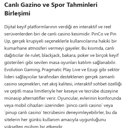
Canlı Gazino ve Spor Tahminleri
Birleşimi
Dijital keyif platformlarının verdiği en interaktif ve reel
serüvenlerden biri de canlı casino kesimidir. PinCo ve Pin
Up, gerçek krupiyeli seçeneklerle kullanıcılarına hakiki bir
kumarhane atmosferi vermeyi gayeler. Bu kısımda, canlı
dağıtıcılar ile rulet, blackjack, bakara, poker ve birçok keyif
gösterileri gibi sevilen masa oyunları katılım sağlanabilir.
Evolution Gaming, Pragmatic Play Live ve Ezugi gibi sektör
lideri sağlayıcılar tarafından desteklenen gerçek zamanlı
casino seçenekleri, net akış kalitesi, interaktif sohbet özelliği
ve çeşitli masa limitleriyle her keseye ve tecrübe düzeyine
münasip alternatifler verir. Oyuncular, evlerinin konforunda
veya mobil cihazları üzerinden `pinco canlı casino` veya
`pinup canlı casino` tecrübesini deneyimleyebilirler, bu da
sitelerin her günkü kullanım amacıyla uygunluğunu
yükselten mühim bir etkendir.