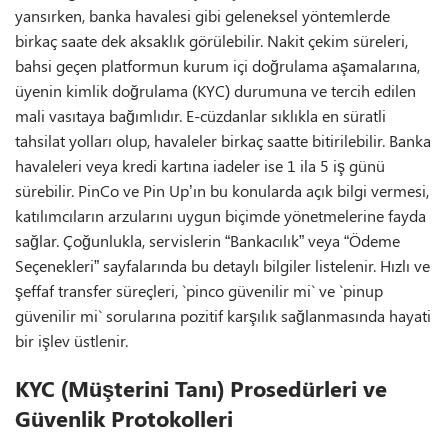
yansırken, banka havalesi gibi geleneksel yöntemlerde
birkaç saate dek aksaklık görülebilir. Nakit çekim süreleri,
bahsi geçen platformun kurum içi doğrulama aşamalarına,
üyenin kimlik doğrulama (KYC) durumuna ve tercih edilen
mali vasıtaya bağımlıdır. E-cüzdanlar sıklıkla en süratli
tahsilat yolları olup, havaleler birkaç saatte bitirilebilir. Banka
havaleleri veya kredi kartına iadeler ise 1 ila 5 iş günü
sürebilir. PinCo ve Pin Up’ın bu konularda açık bilgi vermesi,
katılımcıların arzularını uygun biçimde yönetmelerine fayda
sağlar. Çoğunlukla, servislerin “Bankacılık” veya “Ödeme
Seçenekleri” sayfalarında bu detaylı bilgiler listelenir. Hızlı ve
şeffaf transfer süreçleri, `pinco güvenilir mi` ve `pinup
güvenilir mi` sorularına pozitif karşılık sağlanmasında hayati
bir işlev üstlenir.
KYC (Müşterini Tanı) Prosedürleri ve
Güvenlik Protokolleri