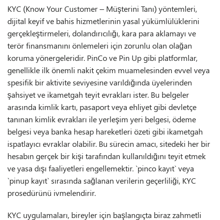
KYC (Know Your Customer – Müşterini Tanı) yöntemleri,
dijital keyif ve bahis hizmetlerinin yasal yükümlülüklerini
gerçekleştirmeleri, dolandırıcılığı, kara para aklamayı ve
terör finansmanını önlemeleri için zorunlu olan olağan
koruma yönergeleridir. PinCo ve Pin Up gibi platformlar,
genellikle ilk önemli nakit çekim muamelesinden evvel veya
spesifik bir aktivite seviyesine varıldığında üyelerinden
şahsiyet ve ikametgah teyit evrakları ister. Bu belgeler
arasında kimlik kartı, pasaport veya ehliyet gibi devletçe
tanınan kimlik evrakları ile yerleşim yeri belgesi, ödeme
belgesi veya banka hesap hareketleri özeti gibi ikametgah
ispatlayıcı evraklar olabilir. Bu sürecin amacı, sitedeki her bir
hesabın gerçek bir kişi tarafından kullanıldığını teyit etmek
ve yasa dışı faaliyetleri engellemektir. `pinco kayıt` veya
`pinup kayıt` sırasında sağlanan verilerin geçerliliği, KYC
prosedürünü ivmelendirir.
KYC uygulamaları, bireyler için başlangıçta biraz zahmetli