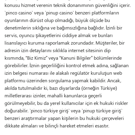
konusu hizmet verenin teknik donanımının güvenliğini içerir.
`pinco casino` veya `pinup casino` benzeri platformların
oyunlarının dürüst olup olmadığı, büyük ölçüde bu
denetimlerin sıklığına ve bağımsızlığına bağlıdır. İzinli bir
servis, oyuncu şikayetlerini ciddiye almak ve bunları
lisanslayıcı kuruma raporlamak zorundadır. Müşteriler, bir
adresin izin detaylarını sıklıkla internet sitesinin dip
kısmında, “Biz Kimiz” veya “Kanuni Bilgiler” bölümlerinde
görebilirler. İznin geçerliliğini kontrol etmek adına, sağlanan
izin belgesi numarası ile alakalı regülatör kuruluşun web
platformu üzerinden sorgulama yapmak kabildir. Ancak,
akılda tutulmalıdır ki, bazı diyarlarda (örneğin Türkiye)
milletlerarası izinler, mahalli kanunlarca geçerli
görülmeyebilir, bu da yerel kullanıcılar için ek hukuki riskler
doğurabilir. `pinco türkiye giriş` veya `pinup türkiye giriş`
benzeri araştırmalar yapan kişilerin bu hukuki çerçeveleri
dikkate almaları ve bilinçli hareket etmeleri esastır.