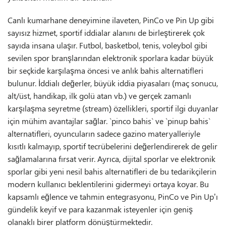
Canlı kumarhane deneyimine ilaveten, PinCo ve Pin Up gibi
sayısız hizmet, sportif iddialar alanını de birleştirerek çok
sayıda insana ulaşır. Futbol, basketbol, tenis, voleybol gibi
sevilen spor branşlarından elektronik sporlara kadar büyük
bir seçkide karşılaşma öncesi ve anlık bahis alternatifleri
bulunur. İddialı değerler, büyük iddia piyasaları (maç sonucu,
alt/üst, handikap, ilk golü atan vb.) ve gerçek zamanlı
karşılaşma seyretme (stream) özellikleri, sportif ilgi duyanlar
için mühim avantajlar sağlar. `pinco bahis` ve `pinup bahis`
alternatifleri, oyuncuların sadece gazino materyalleriyle
kısıtlı kalmayıp, sportif tecrübelerini değerlendirerek de gelir
sağlamalarına fırsat verir. Ayrıca, dijital sporlar ve elektronik
sporlar gibi yeni nesil bahis alternatifleri de bu tedarikçilerin
modern kullanıcı beklentilerini gidermeyi ortaya koyar. Bu
kapsamlı eğlence ve tahmin entegrasyonu, PinCo ve Pin Up’ı
gündelik keyif ve para kazanmak isteyenler için geniş
olanaklı birer platform dönüştürmektedir.