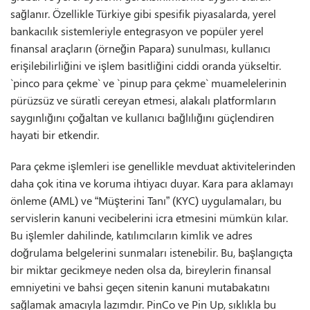
sağlanır. Özellikle Türkiye gibi spesifik piyasalarda, yerel
bankacılık sistemleriyle entegrasyon ve popüler yerel
finansal araçların (örneğin Papara) sunulması, kullanıcı
erişilebilirliğini ve işlem basitliğini ciddi oranda yükseltir.
`pinco para çekme` ve `pinup para çekme` muamelelerinin
pürüzsüz ve süratli cereyan etmesi, alakalı platformların
saygınlığını çoğaltan ve kullanıcı bağlılığını güçlendiren
hayati bir etkendir.
Para çekme işlemleri ise genellikle mevduat aktivitelerinden
daha çok itina ve koruma ihtiyacı duyar. Kara para aklamayı
önleme (AML) ve “Müşterini Tanı” (KYC) uygulamaları, bu
servislerin kanuni vecibelerini icra etmesini mümkün kılar.
Bu işlemler dahilinde, katılımcıların kimlik ve adres
doğrulama belgelerini sunmaları istenebilir. Bu, başlangıçta
bir miktar gecikmeye neden olsa da, bireylerin finansal
emniyetini ve bahsi geçen sitenin kanuni mutabakatını
sağlamak amacıyla lazımdır. PinCo ve Pin Up, sıklıkla bu