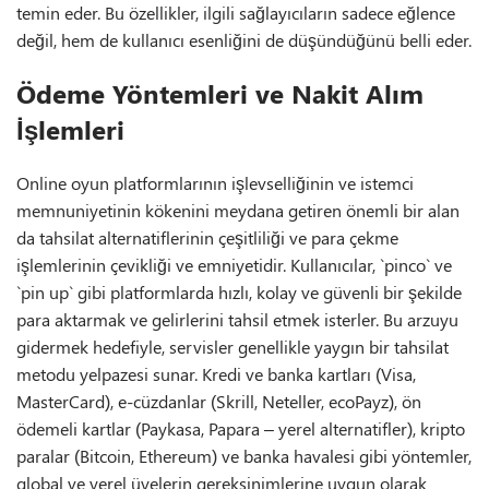
temin eder. Bu özellikler, ilgili sağlayıcıların sadece eğlence
değil, hem de kullanıcı esenliğini de düşündüğünü belli eder.
Ödeme Yöntemleri ve Nakit Alım
İşlemleri
Online oyun platformlarının işlevselliğinin ve istemci
memnuniyetinin kökenini meydana getiren önemli bir alan
da tahsilat alternatiflerinin çeşitliliği ve para çekme
işlemlerinin çevikliği ve emniyetidir. Kullanıcılar, `pinco` ve
`pin up` gibi platformlarda hızlı, kolay ve güvenli bir şekilde
para aktarmak ve gelirlerini tahsil etmek isterler. Bu arzuyu
gidermek hedefiyle, servisler genellikle yaygın bir tahsilat
metodu yelpazesi sunar. Kredi ve banka kartları (Visa,
MasterCard), e-cüzdanlar (Skrill, Neteller, ecoPayz), ön
ödemeli kartlar (Paykasa, Papara – yerel alternatifler), kripto
paralar (Bitcoin, Ethereum) ve banka havalesi gibi yöntemler,
global ve yerel üyelerin gereksinimlerine uygun olarak