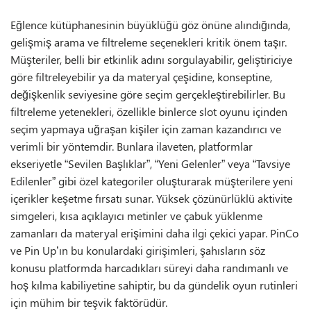
Eğlence kütüphanesinin büyüklüğü göz önüne alındığında,
gelişmiş arama ve filtreleme seçenekleri kritik önem taşır.
Müşteriler, belli bir etkinlik adını sorgulayabilir, geliştiriciye
göre filtreleyebilir ya da materyal çeşidine, konseptine,
değişkenlik seviyesine göre seçim gerçekleştirebilirler. Bu
filtreleme yetenekleri, özellikle binlerce slot oyunu içinden
seçim yapmaya uğraşan kişiler için zaman kazandırıcı ve
verimli bir yöntemdir. Bunlara ilaveten, platformlar
ekseriyetle “Sevilen Başlıklar”, “Yeni Gelenler” veya “Tavsiye
Edilenler” gibi özel kategoriler oluşturarak müşterilere yeni
içerikler keşetme fırsatı sunar. Yüksek çözünürlüklü aktivite
simgeleri, kısa açıklayıcı metinler ve çabuk yüklenme
zamanları da materyal erişimini daha ilgi çekici yapar. PinCo
ve Pin Up’ın bu konulardaki girişimleri, şahısların söz
konusu platformda harcadıkları süreyi daha randımanlı ve
hoş kılma kabiliyetine sahiptir, bu da gündelik oyun rutinleri
için mühim bir teşvik faktörüdür.