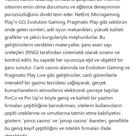
sitesinin emin olma durumunu ve eğlence deneyiminin
pürüzsüzlüğünü direkt tesir eder. NetEnt, Microgaming,
Play’n GO, Evolution Gaming, Pragmatic Play gibi sektörün
önde gelen isimleri, adil oyun mekanikleri, yüksek kaliteli
grafikler ve çekici kurgularıyla meşhurdurlar. Bu
geliştiricilerin verdikleri materyaller, şans eseri sayı
üreteçleri (RNG) tarafından sistematik olarak sınanır ve
kontrol edilir, bu sayede her oyuncuya eşit ve objektif bir
şans sunulur. Canlı casino alanında ise Evolution Gaming ve
Pragmatic Play Live gibi geliştiriciler, canlı görevlilerle
interaktif bir gazino tecrübesi sağlayarak, gerçek
kumarhanelerin atmosferini elektronik çevreye taşırlar.
PinCo ve Pin Up’ın böyle geniş ve kaliteli bir yazılım
firmaları çeşitliliğine barındırması, sitelerin kullanıcıların
çeşitli isteklerine ve umutlarına tatmin etme kabiliyetini
gösterir. `pinco casino` ve `pinup casino` ibareleri, genellikle
bu geniş keyif çeşitliliğini ve nitelikli firmaları ifade
etmektedir.