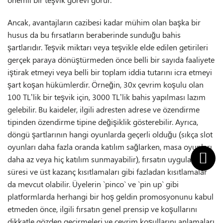
Ancak, avantajların cazibesi kadar mühim olan başka bir
husus da bu fırsatların beraberinde sunduğu bahis
şartlarıdır. Teşvik miktarı veya teşvikle elde edilen getirileri
gerçek paraya dönüştürmeden önce belli bir sayıda faaliyete
iştirak etmeyi veya belli bir toplam iddia tutarını icra etmeyi
şart koşan hükümlerdir. Örneğin, 30x çevrim koşulu olan
100 TL’lik bir teşvik için, 3000 TL’lik bahis yapılması lazım
gelebilir. Bu kaideler, ilgili adresten adrese ve özendirme
tipinden özendirme tipine değişiklik gösterebilir. Ayrıca,
döngü şartlarının hangi oyunlarda geçerli olduğu (sıkça slot
oyunları daha fazla oranda katılım sağlarken, masa oyunları
daha az veya hiç katılım sunmayabilir), fırsatın uygulama
süresi ve üst kazanç kısıtlamaları gibi fazladan kısıtlamalar
da mevcut olabilir. Üyelerin `pinco` ve `pin up` gibi
platformlarda herhangi bir hoş geldin promosyonunu kabul
etmeden önce, ilgili fırsatın genel prensip ve koşullarını
dikkatle gözden geçirmeleri ve çevrim koşullarını anlamaları