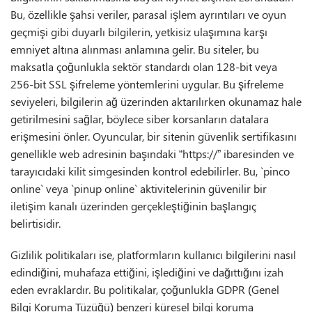
Bu, özellikle şahsi veriler, parasal işlem ayrıntıları ve oyun
geçmişi gibi duyarlı bilgilerin, yetkisiz ulaşımına karşı
emniyet altına alınması anlamına gelir. Bu siteler, bu
maksatla çoğunlukla sektör standardı olan 128-bit veya
256-bit SSL şifreleme yöntemlerini uygular. Bu şifreleme
seviyeleri, bilgilerin ağ üzerinden aktarılırken okunamaz hale
getirilmesini sağlar, böylece siber korsanların datalara
erişmesini önler. Oyuncular, bir sitenin güvenlik sertifikasını
genellikle web adresinin başındaki “https://” ibaresinden ve
tarayıcıdaki kilit simgesinden kontrol edebilirler. Bu, `pinco
online` veya `pinup online` aktivitelerinin güvenilir bir
iletişim kanalı üzerinden gerçekleştiğinin başlangıç
belirtisidir.
Gizlilik politikaları ise, platformların kullanıcı bilgilerini nasıl
edindiğini, muhafaza ettiğini, işlediğini ve dağıttığını izah
eden evraklardır. Bu politikalar, çoğunlukla GDPR (Genel
Bilgi Koruma Tüzüğü) benzeri küresel bilgi koruma