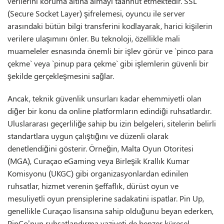
verilerini koruma altına almayı taahhüt etmektedir. SSL
(Secure Socket Layer) şifrelemesi, oyuncu ile server
arasındaki bütün bilgi transferini kodlayarak, harici kişilerin
verilere ulaşımını önler. Bu teknoloji, özellikle mali
muameleler esnasında önemli bir işlev görür ve `pinco para
çekme` veya `pinup para çekme` gibi işlemlerin güvenli bir
şekilde gerçekleşmesini sağlar.
Ancak, teknik güvenlik unsurları kadar ehemmiyetli olan
diğer bir konu da online platformların edindiği ruhsatlardır.
Uluslararası geçerliliğe sahip bu izin belgeleri, sitelerin belirli
standartlara uygun çalıştığını ve düzenli olarak
denetlendiğini gösterir. Örneğin, Malta Oyun Otoritesi
(MGA), Curaçao eGaming veya Birleşik Krallık Kumar
Komisyonu (UKGC) gibi organizasyonlardan edinilen
ruhsatlar, hizmet verenin şeffaflık, dürüst oyun ve
mesuliyetli oyun prensiplerine sadakatini ispatlar. Pin Up,
genellikle Curaçao lisansına sahip olduğunu beyan ederken,
PinCo’nun ruhsatlandırma vaziyeti de benzer küresel