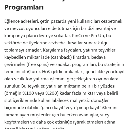
Programları
Eğlence adresleri, çetin pazarda yeni kullanıcıları cezbetmek
ve mevcut oyuncuları elde tutmak için bir dizi avantaj ve
kampanya planı devreye sokarlar. PinCo ve Pin Up, bu
sektörde de üyelerine cezbedici fırsatlar sunarak ilgi
toplamayı amaçlar. Karşılama faydaları, yatırım teşvikleri,
kaybedilen miktar iade (cashback) fırsatları, bedava
çevirmeler (free spins) ve sadakat programları, bu stratejinin
temelini oluşturur. Hoş geldin imkanları, genellikle yeni kayıt
olan ve ilk fon yatırma işlemini gerçekleştiren oyunculara
sunulur. Bu teşvikler, yatırılan miktarın belirli bir yüzdesi
(örneğin %100 veya %200) kadar fazla miktar veya belirli
slot içeriklerinde kullanılabilecek maliyetsiz dönüşler
biçiminde olabilir. `pinco kayıt` veya `pinup kayıt` işlemini
tamamlayan müşteriler için bu erken avantajlar, siteyi
keşfetmeleri ve daha çok etkinliğe iştirak etmeleri adına
önemli bir teşvik görevi görür.