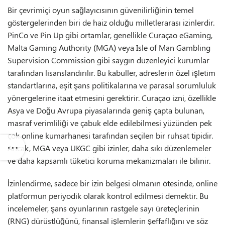
Bir çevrimiçi oyun sağlayıcısının güvenilirliğinin temel
göstergelerinden biri de haiz olduğu milletlerarası izinlerdir.
PinCo ve Pin Up gibi ortamlar, genellikle Curaçao eGaming,
Malta Gaming Authority (MGA) veya Isle of Man Gambling
Supervision Commission gibi saygın düzenleyici kurumlar
tarafından lisanslandırılır. Bu kabuller, adreslerin özel işletim
standartlarına, eşit şans politikalarına ve parasal sorumluluk
yönergelerine itaat etmesini gerektirir. Curaçao izni, özellikle
Asya ve Doğu Avrupa piyasalarında geniş çapta bulunan,
masraf verimliliği ve çabuk elde edilebilmesi yüzünden pek
çok online kumarhanesi tarafından seçilen bir ruhsat tipidir.
Ancak, MGA veya UKGC gibi izinler, daha sıkı düzenlemeler
ve daha kapsamlı tüketici koruma mekanizmaları ile bilinir.
İzinlendirme, sadece bir izin belgesi olmanın ötesinde, online
platformun periyodik olarak kontrol edilmesi demektir. Bu
incelemeler, şans oyunlarının rastgele sayı üreteçlerinin
(RNG) dürüstlüğünü, finansal işlemlerin şeffaflığını ve söz