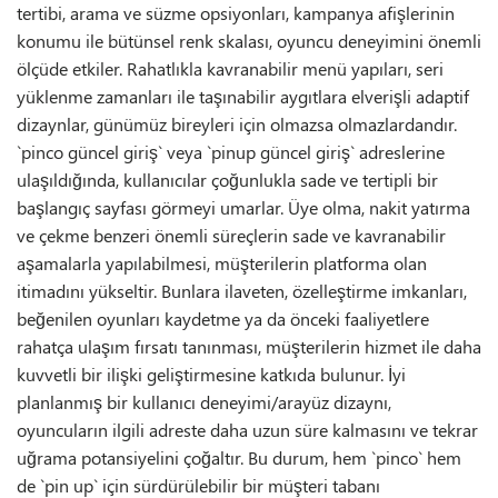
tertibi, arama ve süzme opsiyonları, kampanya afişlerinin
konumu ile bütünsel renk skalası, oyuncu deneyimini önemli
ölçüde etkiler. Rahatlıkla kavranabilir menü yapıları, seri
yüklenme zamanları ile taşınabilir aygıtlara elverişli adaptif
dizaynlar, günümüz bireyleri için olmazsa olmazlardandır.
`pinco güncel giriş` veya `pinup güncel giriş` adreslerine
ulaşıldığında, kullanıcılar çoğunlukla sade ve tertipli bir
başlangıç sayfası görmeyi umarlar. Üye olma, nakit yatırma
ve çekme benzeri önemli süreçlerin sade ve kavranabilir
aşamalarla yapılabilmesi, müşterilerin platforma olan
itimadını yükseltir. Bunlara ilaveten, özelleştirme imkanları,
beğenilen oyunları kaydetme ya da önceki faaliyetlere
rahatça ulaşım fırsatı tanınması, müşterilerin hizmet ile daha
kuvvetli bir ilişki geliştirmesine katkıda bulunur. İyi
planlanmış bir kullanıcı deneyimi/arayüz dizaynı,
oyuncuların ilgili adreste daha uzun süre kalmasını ve tekrar
uğrama potansiyelini çoğaltır. Bu durum, hem `pinco` hem
de `pin up` için sürdürülebilir bir müşteri tabanı