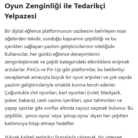
Oyun Zenginliği ile Tedarikçi
Yelpazesi
Bir dijital eğlence platformunun cazibesini belirleyen esas
öğelerden tekidir, sunduğu kapsamın çeşitliliği ve bu
içerikleri sağlayan yazılım geliştiricilerinin niteliğidir.
Kullanıcılar, her günkü eğlence deneyimlerini
zenginleştirmek ve çeşitli kategorideki etkinliklere erişmek
arzularlar. PinCo ve Pin Up gibi platformlar, bu beklentiyi
cevaplamak amacıyla büyük bir oyun arşivleri ve çok sayıda
yazılım geliştiricileriyle ortaklık kurma tercih ederler.
Çoğunlukla slot oyunları, kart oyunları (rulet, blackjack,
poker, bakara), canlı casino içerikleri, spor tahminleri ve
yapay sporlar gibi sınıflar altında sayısız seçenek bulunur. Bu
çeşitlilik, `pinco oyna` veya `pinup oyna` diyen her çeşitten
katılımcıya hitap etmeyi hedefler.
Yüksek kaliteli tedarikçi firmalarla çalışmak, bir internet