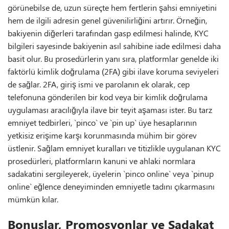
görünebilse de, uzun süreçte hem fertlerin şahsi emniyetini
hem de ilgili adresin genel güvenilirliğini artırır. Örneğin,
bakiyenin diğerleri tarafından gasp edilmesi halinde, KYC
bilgileri sayesinde bakiyenin asıl sahibine iade edilmesi daha
basit olur. Bu prosedürlerin yanı sıra, platformlar genelde iki
faktörlü kimlik doğrulama (2FA) gibi ilave koruma seviyeleri
de sağlar. 2FA, giriş ismi ve parolanın ek olarak, cep
telefonuna gönderilen bir kod veya bir kimlik doğrulama
uygulaması aracılığıyla ilave bir teyit aşaması ister. Bu tarz
emniyet tedbirleri, `pinco` ve `pin up` üye hesaplarının
yetkisiz erişime karşı korunmasında mühim bir görev
üstlenir. Sağlam emniyet kuralları ve titizlikle uygulanan KYC
prosedürleri, platformların kanuni ve ahlaki normlara
sadakatini sergileyerek, üyelerin `pinco online` veya `pinup
online` eğlence deneyiminden emniyetle tadını çıkarmasını
mümkün kılar.
Bonuslar, Promosyonlar ve Sadakat