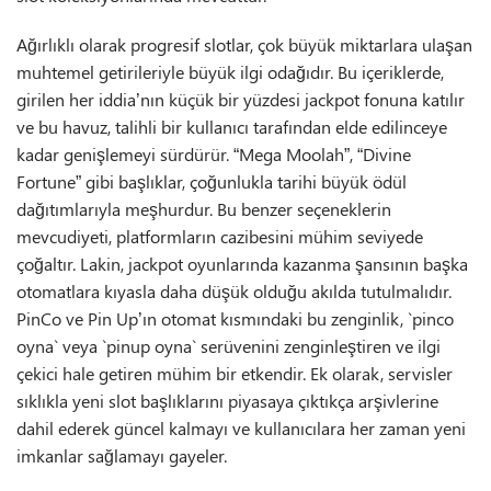
Ağırlıklı olarak progresif slotlar, çok büyük miktarlara ulaşan
muhtemel getirileriyle büyük ilgi odağıdır. Bu içeriklerde,
girilen her iddia’nın küçük bir yüzdesi jackpot fonuna katılır
ve bu havuz, talihli bir kullanıcı tarafından elde edilinceye
kadar genişlemeyi sürdürür. “Mega Moolah”, “Divine
Fortune” gibi başlıklar, çoğunlukla tarihi büyük ödül
dağıtımlarıyla meşhurdur. Bu benzer seçeneklerin
mevcudiyeti, platformların cazibesini mühim seviyede
çoğaltır. Lakin, jackpot oyunlarında kazanma şansının başka
otomatlara kıyasla daha düşük olduğu akılda tutulmalıdır.
PinCo ve Pin Up’ın otomat kısmındaki bu zenginlik, `pinco
oyna` veya `pinup oyna` serüvenini zenginleştiren ve ilgi
çekici hale getiren mühim bir etkendir. Ek olarak, servisler
sıklıkla yeni slot başlıklarını piyasaya çıktıkça arşivlerine
dahil ederek güncel kalmayı ve kullanıcılara her zaman yeni
imkanlar sağlamayı gayeler.