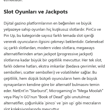
Slot Oyunları ve Jackpots
Dijital gazino platformlarının en beğenilen ve büyük
yelpazeye sahip oyunları hiç kuşkusuz slotlardır. PinCo ve
Pin Up, bu kategoride sayısız farklı temada slot içeriği
vererek oyuncuların ilgisini çekmeyi beklentidir. Geleneksel
üç çarklı slotlardan, modern video slotlara, megaways
alternatiflerinden artan jackpot (progressive jackpot)
slotlarına kadar büyük bir çeşitlilik mevcuttur. Her tek slot,
farklı ödeme hatları, ekstra imkanlar (bedava çevrimler, wild
sembolleri, scatter sembolleri) ve volatiliteler sağlar. Bu
çeşitlilik, hem düşük bütçeli oyuncuların hem de büyük
oynayanların kendine göre bir alternatif bulmasını temin
eder. NetEnt’in “Starburst”, Microgaming’in “Mega Moolah”
veya Play’n GO’nun “Book of Dead” gibi unutulmaz
alternatifler, çoğunlukla `pinco` ve `pin up` gibi mecraların
slot koleksiyonlarında mevcuttur.