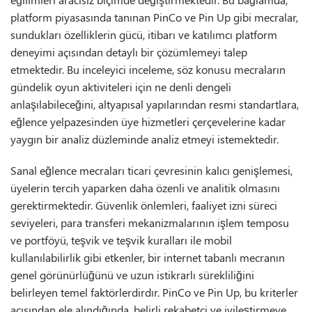
platform piyasasında tanınan PinCo ve Pin Up gibi mecralar,
sundukları özelliklerin gücü, itibarı ve katılımcı platform
deneyimi açısından detaylı bir çözümlemeyi talep
etmektedir. Bu inceleyici inceleme, söz konusu mecraların
gündelik oyun aktiviteleri için ne denli dengeli
anlaşılabileceğini, altyapısal yapılarından resmi standartlara,
eğlence yelpazesinden üye hizmetleri çerçevelerine kadar
yaygın bir analiz düzleminde analiz etmeyi istemektedir.
Sanal eğlence mecraları ticari çevresinin kalıcı genişlemesi,
üyelerin tercih yaparken daha özenli ve analitik olmasını
gerektirmektedir. Güvenlik önlemleri, faaliyet izni süreci
seviyeleri, para transferi mekanizmalarının işlem temposu
ve portföyü, teşvik ve teşvik kuralları ile mobil
kullanılabilirlik gibi etkenler, bir internet tabanlı mecranın
genel görünürlüğünü ve uzun istikrarlı sürekliliğini
belirleyen temel faktörlerdirdır. PinCo ve Pin Up, bu kriterler
açısından ele alındığında, belirli rekabetçi ve iyileştirmeye