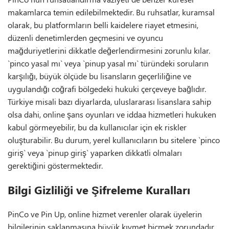
makamlarca temin edilebilmektedir. Bu ruhsatlar, kuramsal
olarak, bu platformların belli kaidelere riayet etmesini,
düzenli denetimlerden geçmesini ve oyuncu
mağduriyetlerini dikkatle değerlendirmesini zorunlu kılar.
`pinco yasal mı` veya `pinup yasal mı` türündeki soruların
karşılığı, büyük ölçüde bu lisansların geçerliliğine ve
uygulandığı coğrafi bölgedeki hukuki çerçeveye bağlıdır.
Türkiye misali bazı diyarlarda, uluslararası lisanslara sahip
olsa dahi, online şans oyunları ve iddaa hizmetleri hukuken
kabul görmeyebilir, bu da kullanıcılar için ek riskler
oluşturabilir. Bu durum, yerel kullanıcıların bu sitelere `pinco
giriş` veya `pinup giriş` yaparken dikkatli olmaları
gerektiğini göstermektedir.
Bilgi Gizliliği ve Şifreleme Kuralları
PinCo ve Pin Up, online hizmet verenler olarak üyelerin
bilgilerinin saklanmasına büyük kıymet biçmek zorundadır.