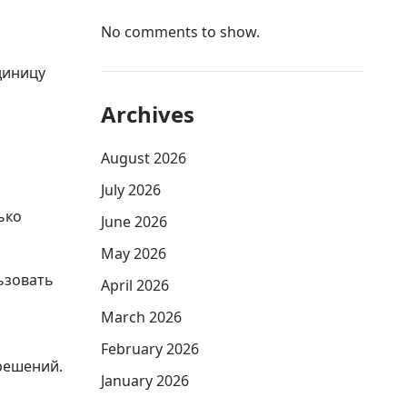
No comments to show.
диницу
Archives
August 2026
July 2026
ько
June 2026
May 2026
ьзовать
April 2026
March 2026
February 2026
решений.
January 2026