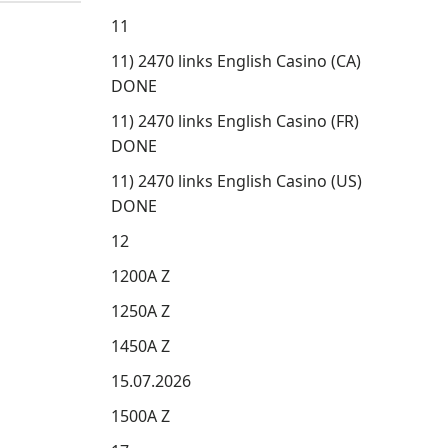
11
11) 2470 links English Casino (CA)
DONE
11) 2470 links English Casino (FR)
DONE
11) 2470 links English Casino (US)
DONE
12
1200A Z
1250A Z
1450A Z
15.07.2026
1500A Z