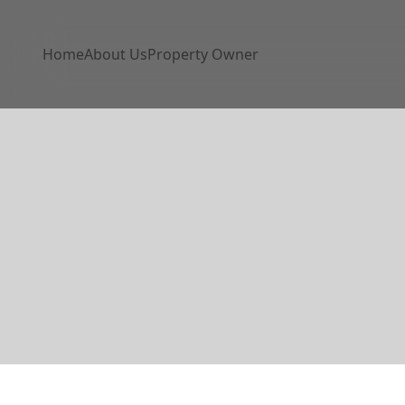
Home
About Us
Property Owner