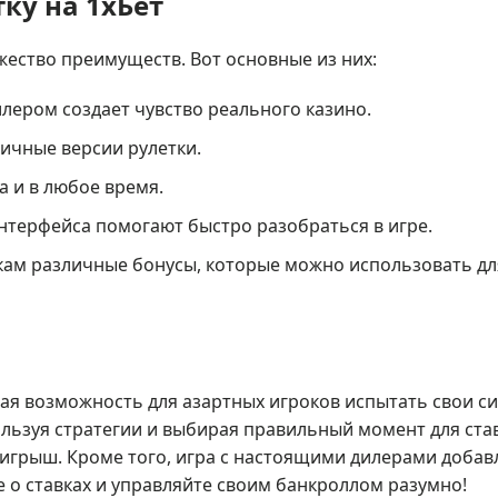
ку на 1хБет
ожество преимуществ. Вот основные из них:
илером создает чувство реального казино.
личные версии рулетки.
а и в любое время.
интерфейса помогают быстро разобраться в игре.
окам различные бонусы, которые можно использовать дл
ная возможность для азартных игроков испытать свои с
ользуя стратегии и выбирая правильный момент для став
игрыш. Кроме того, игра с настоящими дилерами добав
е о ставках и управляйте своим банкроллом разумно!