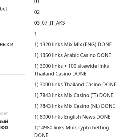
01
bet
02
03_07_IT_AKS
1
ных и
1) 1320 links Mix Mix (ENG) DONE
1) 1350 links Arabic Casino DONE
1) 3000 links + 100 sitewide links
Thailand Casino DONE
1) 3000 links Thailand Casino DONE
1) 7843 links Mix Casino (IT) DONE
1) 7843 links Mix Casino (NL) DONE
lder
1) 8000 links English News DONE
трый
1)14980 links Mix Crypto betting
МФО
DONE