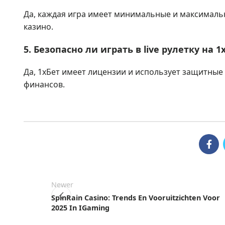
Да, каждая игра имеет минимальные и максималь
казино
.
5. Безопасно ли играть в live рулетку на 1
Да, 1хБет имеет лицензии и использует защитные
финансов.
Newer
SpinRain Casino: Trends En Vooruitzichten Voor
2025 In IGaming