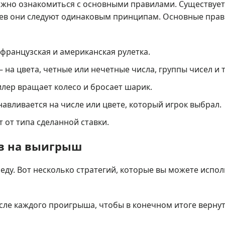
 важно ознакомиться с основными правилами. Существует
чаев они следуют одинаковым принципам. Основные прав
 французская и американская рулетка.
– на цвета, четные или нечетные числа, группы чисел и т
илер вращает колесо и бросает шарик.
навливается на числе или цвете, который игрок выбрал.
т от типа сделанной ставки.
ов на выигрыш
еду. Вот несколько стратегий, которые вы можете испол
осле каждого проигрыша, чтобы в конечном итоге вернут