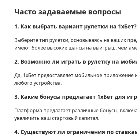
Часто задаваемые вопросы
1. Как выбрать вариант рулетки на 1хБет?
Выберите тип рулетки, основываясь на ваших пре
имеют более высокие шансы на выигрыш, чем аме
2. Возможно ли играть в рулетку на моби
Да, 1хБет предоставляет мобильное приложение и
любого устройства.
3. Какие бонусы предлагает 1хБет для игр
Платформа предлагает различные бонусы, включа
увеличить ваш стартовый капитал.
4. Существуют ли ограничения по ставкам 