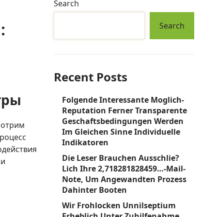
Search
:
Search
Recent Posts
гры
Folgende Interessante Moglich-
Reputation Ferner Transparente
Geschaftsbedingungen Werden
смотрим
Im Gleichen Sinne Individuelle
процесс
Indikatoren
одействия
Die Leser Brauchen Ausschlie?
 и
Lich Ihre 2,718281828459…-Mail-
Note, Um Angewandten Prozess
Dahinter Booten
Wir Frohlocken Unnilseptium
Erheblich Unter Zuhilfenahme