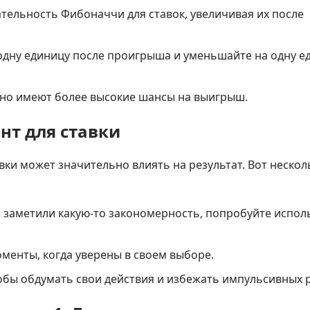
ательность Фибоначчи для ставок, увеличивая их после
а одну единицу после проигрыша и уменьшайте на одну е
ычно имеют более высокие шансы на выигрыш.
нт для ставки
ки может значительно влиять на результат. Вот нескол
ы заметили какую-то закономерность, попробуйте испол
оменты, когда уверены в своем выборе.
тобы обдумать свои действия и избежать импульсивных 