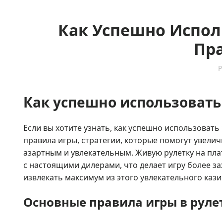
Как Успешно Исполь
Пр
P
Как успешно использовать 
Если вы хотите узнать, как успешно использовать
правила игры, стратегии, которые помогут увелич
азартным и увлекательным. Живую рулетку на пл
с настоящими дилерами, что делает игру более з
извлекать максимум из этого увлекательного кази
Основные правила игры в рулет