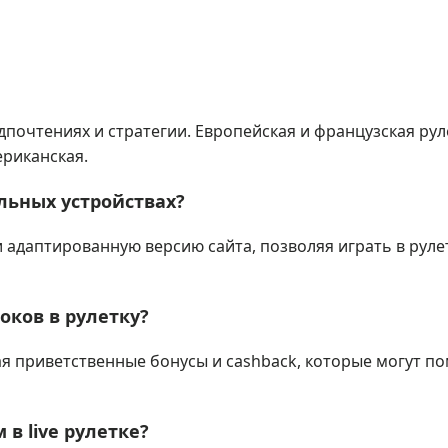
дпочтениях и стратегии. Европейская и французская рул
риканская.
льных устройствах?
 адаптированную версию сайта, позволяя играть в рулет
оков в рулетку?
я приветственные бонусы и cashback, которые могут п
в live рулетке?