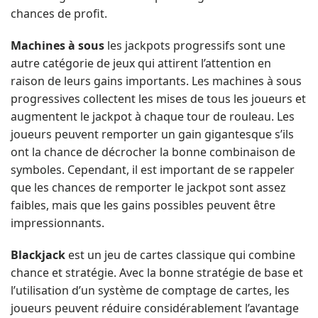
chances de profit.
Machines à sous
les jackpots progressifs sont une
autre catégorie de jeux qui attirent l’attention en
raison de leurs gains importants. Les machines à sous
progressives collectent les mises de tous les joueurs et
augmentent le jackpot à chaque tour de rouleau. Les
joueurs peuvent remporter un gain gigantesque s’ils
ont la chance de décrocher la bonne combinaison de
symboles. Cependant, il est important de se rappeler
que les chances de remporter le jackpot sont assez
faibles, mais que les gains possibles peuvent être
impressionnants.
Blackjack
est un jeu de cartes classique qui combine
chance et stratégie. Avec la bonne stratégie de base et
l’utilisation d’un système de comptage de cartes, les
joueurs peuvent réduire considérablement l’avantage