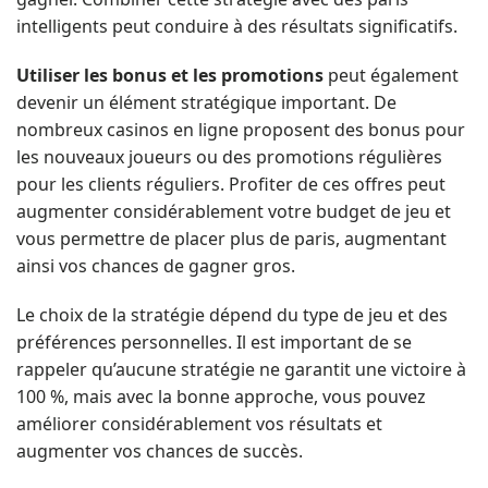
intelligents peut conduire à des résultats significatifs.
Utiliser les bonus et les promotions
peut également
devenir un élément stratégique important. De
nombreux casinos en ligne proposent des bonus pour
les nouveaux joueurs ou des promotions régulières
pour les clients réguliers. Profiter de ces offres peut
augmenter considérablement votre budget de jeu et
vous permettre de placer plus de paris, augmentant
ainsi vos chances de gagner gros.
Le choix de la stratégie dépend du type de jeu et des
préférences personnelles. Il est important de se
rappeler qu’aucune stratégie ne garantit une victoire à
100 %, mais avec la bonne approche, vous pouvez
améliorer considérablement vos résultats et
augmenter vos chances de succès.