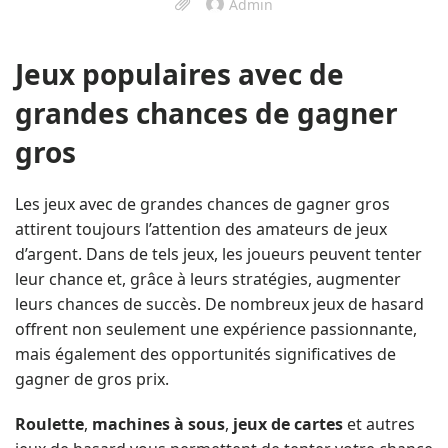
Admin
Jeux populaires avec de
grandes chances de gagner
gros
Les jeux avec de grandes chances de gagner gros
attirent toujours l’attention des amateurs de jeux
d’argent. Dans de tels jeux, les joueurs peuvent tenter
leur chance et, grâce à leurs stratégies, augmenter
leurs chances de succès. De nombreux jeux de hasard
offrent non seulement une expérience passionnante,
mais également des opportunités significatives de
gagner de gros prix.
Roulette
,
machines à sous
,
jeux de cartes
et autres