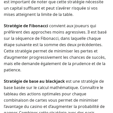
est important de noter que cette stratégie nécessite
un capital suffisant et peut s’avérer risquée si vos
mises atteignent la limite de la table.
Stratégie de Fibonacci
convient aux joueurs qui
préfèrent des approches moins agressives. Il est basé
sur la séquence de Fibonacci, dans laquelle chaque
étape suivante est la somme des deux précédentes.
Cette stratégie permet de minimiser les pertes et
d’augmenter progressivement les chances de succès,
mais elle demande également de la prudence et de la
patience.
Stratégie de base au blackjack
est une stratégie de
base basée sur le calcul mathématique. Connaître le
tableau des actions optimales pour chaque
combinaison de cartes vous permet de minimiser
l’avantage du casino et d’augmenter la probabilité de
gagner. Combiner cette stratégie avec des paris