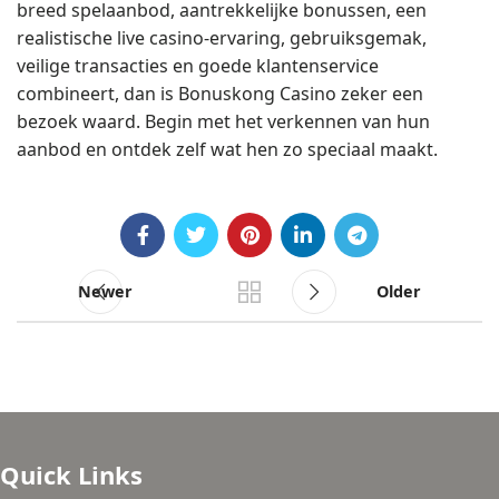
breed spelaanbod, aantrekkelijke bonussen, een
realistische live casino-ervaring, gebruiksgemak,
veilige transacties en goede klantenservice
combineert, dan is Bonuskong Casino zeker een
bezoek waard. Begin met het verkennen van hun
aanbod en ontdek zelf wat hen zo speciaal maakt.
Newer
Older
Quick Links