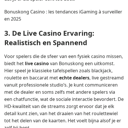
Bonuskong Casino : les tendances iGaming à surveiller
en 2025
3. De Live Casino Ervaring:
Realistisch en Spannend
Voor spelers die de sfeer van een fysiek casino missen,
biedt het
live casino
van Bonuskong een uitkomst.
Hier speel je klassieke tafelspellen zoals blackjack,
roulette en baccarat met
echte dealers
, live gestreamd
vanuit professionele studio’s. Je kunt communiceren
met de dealer en soms zelfs met andere spelers via
een chatfunctie, wat de sociale interactie bevordert. De
HD-kwaliteit van de streams zorgt ervoor dat je elk
detail kunt zien, van het draaien van het roulettewiel
tot het delen van de kaarten. Het voelt bijna alsof je er
zelf bij bent.