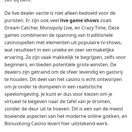
De live dealer-sectie is niet alleen bedoeld voor de
puristen. Er zijn ook veel
live game shows
zoals
Dream Catcher, Monopoly Live, en Crazy Time. Deze
games combineren de spanning van traditionele
casinospellen met elementen uit populaire tv-shows,
wat resulteert in een unieke en zeer vermakelijke
ervaring. Ze zijn vaak makkelijk te begrijpen, zelfs voor
beginners, en bieden potentiële grote winsten. De
dealers zijn getraind om de sfeer levendig en gastvrij
te houden. Dit deel van het casino is echt ontworpen
om je onder te dompelen in een realistische
speelomgeving. Je kunt er dus voor kiezen om je
virtueel te begeven naar de tafel van je dromen,
zonder de deur uit te hoeven. Dit is een van de meest
boeiende aspecten van het moderne online gokken, en
Bonuskong Casino levert hier uitstekend werk.