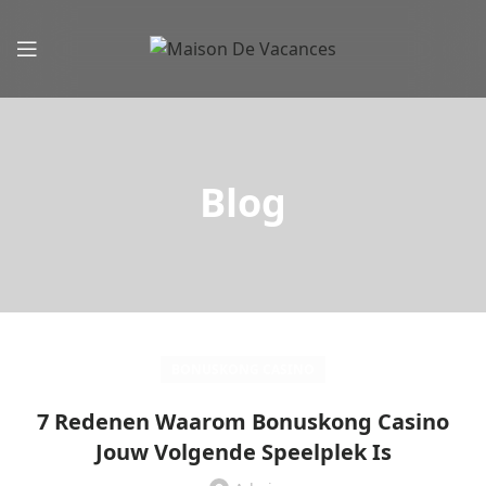
Blog
BONUSKONG CASINO
7 Redenen Waarom Bonuskong Casino
Jouw Volgende Speelplek Is