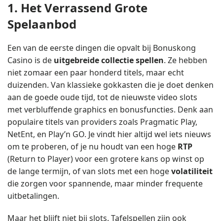
1. Het Verrassend Grote
Spelaanbod
Een van de eerste dingen die opvalt bij Bonuskong
Casino is de
uitgebreide collectie spellen
. Ze hebben
niet zomaar een paar honderd titels, maar echt
duizenden. Van klassieke gokkasten die je doet denken
aan de goede oude tijd, tot de nieuwste video slots
met verbluffende graphics en bonusfuncties. Denk aan
populaire titels van providers zoals Pragmatic Play,
NetEnt, en Play’n GO. Je vindt hier altijd wel iets nieuws
om te proberen, of je nu houdt van een hoge
RTP
(Return to Player) voor een grotere kans op winst op
de lange termijn, of van slots met een hoge
volatiliteit
die zorgen voor spannende, maar minder frequente
uitbetalingen.
Maar het blijft niet bij slots. Tafelspellen zijn ook